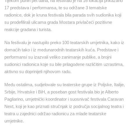
Tijekom punih pet dana, na festivalu je na 16 lokacija prikazano
17 predstava i performansa, te su održane 3 tematske
radionice, dok je kruna festivala bila parada svih sudionika koji
su prodefilirali ulicama grada Mostara privlačeći pozitivne
reakcije građana i turista.
Na festivalu je nastupilo preko 100 teatarskih umjetnika, kako iz
domaćih tako i iz međunarodnih teatarskih kuća. Predstave i
performansi su izazvali veliko zanimanje publike, a brojni
sudionici radionica koje su bile prilagođene različitim uzrastima,
aktivno su doprinijeli njihovom radu.
Među ostalima, sudjelovale su teaterske grupe iz Poljske, Italije,
Srbije, Hrvatske i BiH, a poseban gost festivala bio je Alberto
Pagliarino, umjetnički koordinator i suosnivač festivala Caravan
Next, koji je kao priznati stručnjak iz područja socijalnog teatra i
teatra u zajednici održao radionicu za mlade teatarske
umjetnike.