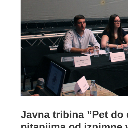
Javna tribina ”Pet do 
pitanjima od iznimne 