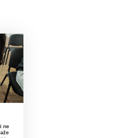
i ne
raže