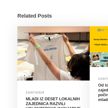
Related Posts
13/07
Od lo
zajed
24/07/2026
poči
MLADI IZ DESET LOKALNIH
mlad
ZAJEDNICA RAZVILI