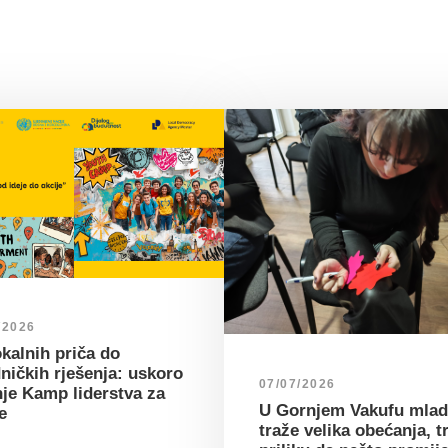
/2026
kalnih priča do
ničkih rješenja: uskoro
07/07/2026
nje Kamp liderstva za
U Gornjem Vakufu mlad
e
traže velika obećanja, t