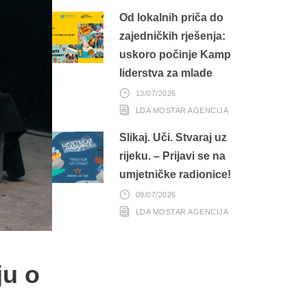
Od lokalnih priča do
zajedničkih rješenja:
uskoro počinje Kamp
liderstva za mlade
13/07/2026
LDA MOSTAR AGENCIJA
Slikaj. Uči. Stvaraj uz
rijeku. – Prijavi se na
umjetničke radionice!
09/07/2026
LDA MOSTAR AGENCIJA
ju o