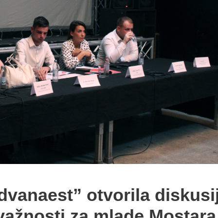
dvanaest” otvorila diskusi
važnosti za mlade Mostara