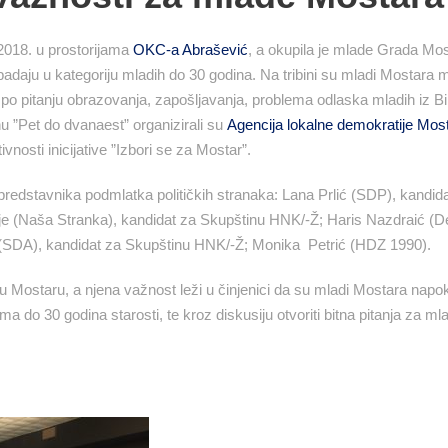
.2018. u prostorijama
OKC-a Abrašević
, a okupila je mlade Grada Mos
padaju u kategoriju mladih do 30 godina. Na tribini su mladi Mostara m
po pitanju obrazovanja, zapošljavanja, problema odlaska mladih iz Bi
nu ”Pet do dvanaest” organizirali su
Agencija lokalne demokratije Mos
ivnosti inicijative ”Izbori se za Mostar”.
predstavnika podmlatka političkih stranaka: Lana Prlić (SDP), kandida
nje (Naša Stranka), kandidat za Skupštinu HNK/-Ž; Haris Nazdraić (
 (SDA), kandidat za Skupštinu HNK/-Ž; Monika Petrić (HDZ 1990).
u Mostaru, a njena važnost leži u činjenici da su mladi Mostara napo
 do 30 godina starosti, te kroz diskusiju otvoriti bitna pitanja za mla