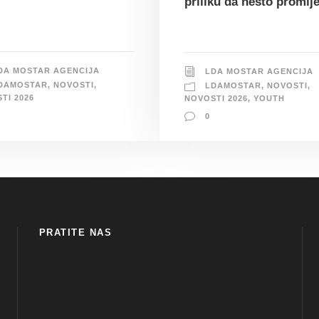
priliku da nešto promij
DA MOSTAR AGENCIJA
LDA MOSTAR AGENCIJA
DAMOSTAR
,
NOVOSTI
,
LDAMOSTAR
,
NOVOSTI
,
TI 2026
NOVOSTI 2026
,
YOUTH
0
PRATITE NAS