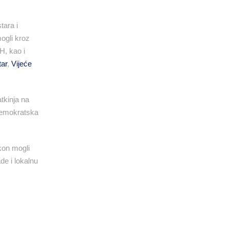
tara i
ogli kroz
H, kao i
tar
,
Vijeće
tkinja na
Demokratska
kon mogli
de i lokalnu