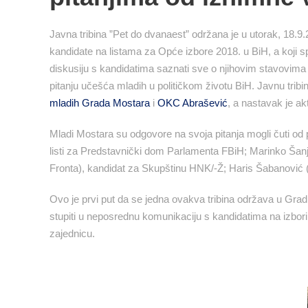
Javna tribina ”Pet do dvanaest” održana je u utorak, 18.9
kandidate na listama za Opće izbore 2018. u BiH, a koji s
diskusiju s kandidatima saznati sve o njihovim stavovima 
pitanju učešća mladih u političkom životu BiH. Javnu tribi
mladih Grada Mostara
i
OKC Abrašević
, a nastavak je akt
Mladi Mostara su odgovore na svoja pitanja mogli čuti od 
listi za Predstavnički dom Parlamenta FBiH; Marinko Ša
Fronta), kandidat za Skupštinu HNK/-Ž; Haris Šabanović
Ovo je prvi put da se jedna ovakva tribina održava u Grad
stupiti u neposrednu komunikaciju s kandidatima na izborima
zajednicu.