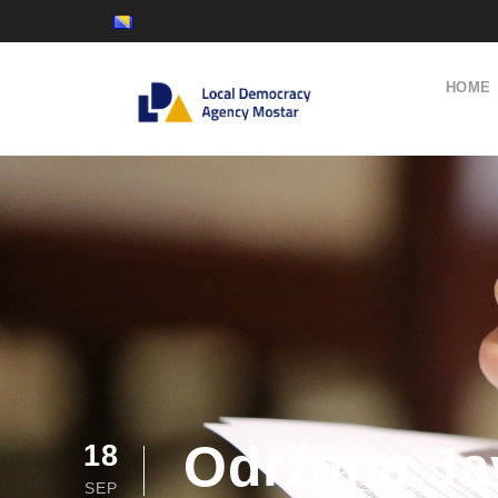
HOME
Održana Jav
18
SEP