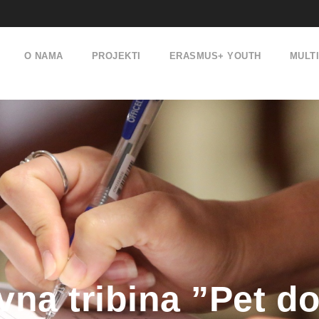
O NAMA
PROJEKTI
ERASMUS+ YOUTH
MULT
na tribina ”Pet d