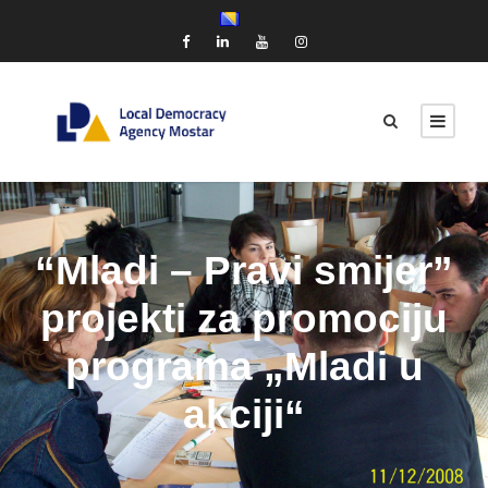
“Mladi – Pravi smijer”
projekti za promociju
programa „Mladi u
akciji“