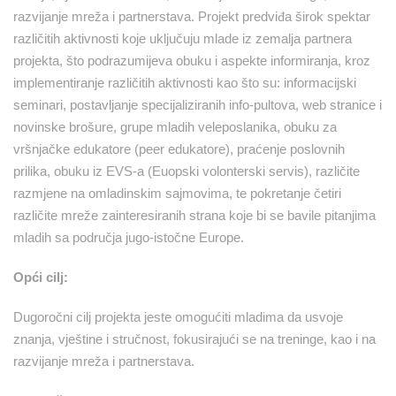
razvijanje mreža i partnerstava. Projekt predviđa širok spektar
različitih aktivnosti koje uključuju mlade iz zemalja partnera
projekta, što podrazumijeva obuku i aspekte informiranja, kroz
implementiranje različitih aktivnosti kao što su: informacijski
seminari, postavljanje specijaliziranih info-pultova, web stranice i
novinske brošure, grupe mladih veleposlanika, obuku za
vršnjačke edukatore (peer edukatore), praćenje poslovnih
prilika, obuku iz EVS-a (Euopski volonterski servis), različite
razmjene na omladinskim sajmovima, te pokretanje četiri
različite mreže zainteresiranih strana koje bi se bavile pitanjima
mladih sa područja jugo-istočne Europe.
Opći cilj:
Dugoročni cilj projekta jeste omogućiti mladima da usvoje
znanja, vještine i stručnost, fokusirajući se na treninge, kao i na
razvijanje mreža i partnerstava.