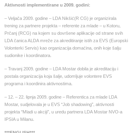
Aktivnosti implementirane u 2009. godini:
– Veljača 2009. godine – LDA Nikšić(R CG) je organizirala
trening za partnere projekta – referente za mlade – u Kotoru,
Prčanj (RCG) na kojem su dovršene aplikacije od strane svih
LDA čanica ALDA mreže za akreditiranje istih za EVS (Europski
Volonterki Servis) kao organizacija domaćina, onih koje šalju
sudionike i koordinatora.
– Travanj 2009. godine – LDA Mostar dobila je akreditaciju i
postala organizacija koja šalje, udomljuje volontere EVS
programa i koordinira aktivnostima.
– 12. – 22. lipnja 2009. godine – Referentica za mlade LDA
Mostar, sudjelovala je u EVS “Job shadowing”, aktivnosti
projekta “Mladi u akciji”, u uredu partnera LDA Mostar NVO-a
IPSIA u Milanu.
***ENGLISH***