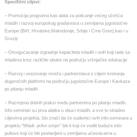
Specifični ciljevi:
– Promocija programa kao alata za poticanje većeg učešća
mladih i razvoj europskog građanstva u zemljama jugoistočne
Europe (BiH, Hrvatske,Makedonije, Srbije i Crne Gore),kao i u
Gruziji
– Omogućavanje izgradnje kapaciteta mladih i onih koji rade sa
mladima kroz različite obuke na području vršnjačke edukacije
– Razvoj i uvezivanje mreža i partnerstava s ciljem kreiranja
dugoročnih platformi na području jugoistočne Europe i Kavkaza
po pitanju mladih
– Razmjena dobrih praksi među partnerima po pitanju mladih.
Info-seminari su prva alatka u obuci mladih, a sve to skladno
ciljevima projekta, što znači da će sudionici ovih info-seminara u
projektu “Mladi- prAvi smjer” biti ti koji će voditi buduće info-
pultove koji će biti postavljeni u zemljama učesnicama u