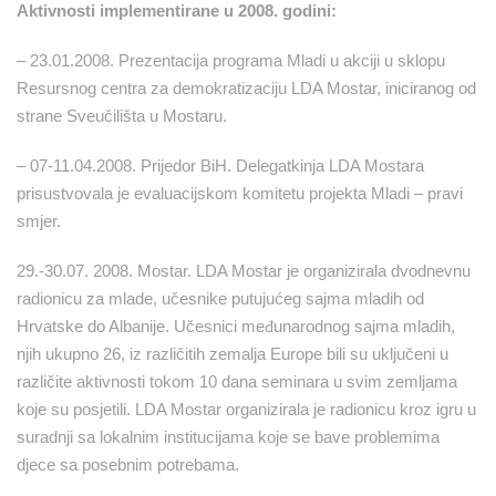
Aktivnosti implementirane u 2008. godini:
– 23.01.2008. Prezentacija programa Mladi u akciji u sklopu
Resursnog centra za demokratizaciju LDA Mostar, iniciranog od
strane Sveučilišta u Mostaru.
– 07-11.04.2008. Prijedor BiH. Delegatkinja LDA Mostara
prisustvovala je evaluacijskom komitetu projekta Mladi – pravi
smjer.
29.-30.07. 2008. Mostar. LDA Mostar je organizirala dvodnevnu
radionicu za mlade, učesnike putujućeg sajma mladih od
Hrvatske do Albanije. Učesnici međunarodnog sajma mladih,
njih ukupno 26, iz različitih zemalja Europe bili su uključeni u
različite aktivnosti tokom 10 dana seminara u svim zemljama
koje su posjetili. LDA Mostar organizirala je radionicu kroz igru u
suradnji sa lokalnim institucijama koje se bave problemima
djece sa posebnim potrebama.