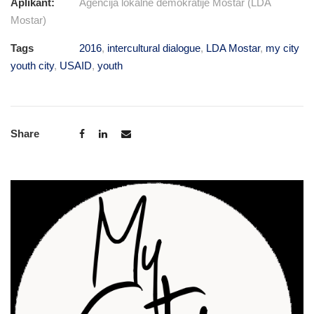
Aplikant:
Agencija lokalne demokratije Mostar (LDA
Mostar)
Tags
2016
,
intercultural dialogue
,
LDA Mostar
,
my city
youth city
,
USAID
,
youth
Share