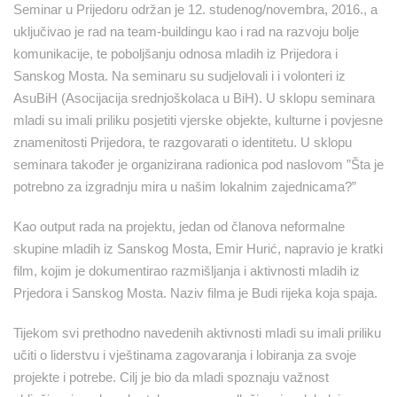
Seminar u Prijedoru održan je 12. studenog/novembra, 2016., a
uključivao je rad na team-buildingu kao i rad na razvoju bolje
komunikacije, te poboljšanju odnosa mladih iz Prijedora i
Sanskog Mosta. Na seminaru su sudjelovali i i volonteri iz
AsuBiH (Asocijacija srednjoškolaca u BiH). U sklopu seminara
mladi su imali priliku posjetiti vjerske objekte, kulturne i povjesne
znamenitosti Prijedora, te razgovarati o identitetu. U sklopu
seminara također je organizirana radionica pod naslovom ”Šta je
potrebno za izgradnju mira u našim lokalnim zajednicama?”
Kao output rada na projektu, jedan od članova neformalne
skupine mladih iz Sanskog Mosta, Emir Hurić, napravio je kratki
film, kojim je dokumentirao razmišljanja i aktivnosti mladih iz
Prjedora i Sanskog Mosta. Naziv filma je Budi rijeka koja spaja.
Tijekom svi prethodno navedenih aktivnosti mladi su imali priliku
učiti o liderstvu i vještinama zagovaranja i lobiranja za svoje
projekte i potrebe. Cilj je bio da mladi spoznaju važnost