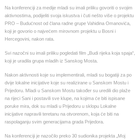
Na konferenciji za medije mladi su imali priliku govoriti o svojim
aktivnostima, podijeliti svoja iskustva i čuti nešto više o projektu
PRO – Budućnost od člana radne grupe Vahidina Omanovića,
koji je govorio o najvećem mirovnom projektu u Bosni i
Hercegovini, nakon rata.
Svi nazočni su imali priliku pogledati film „Budi rijeka koja spaja“,
koji je uradila grupa mladih iz Sanskog Mosta.
Nakon aktivnosti koje su implementirali, mladi su bogatiji za po
dvije lokalne inicijative koje su realizirane u Sanskom Mostu i
Prijedoru. Mladi u Sanskom Mostu također su uredili dio plaže
na rijeci Sani i postavili sve klupe, na kojima će biti ispisane
poruke mira, dok su mladi u Prijedoru u sklopu Lokalne
inicijative napravili teretanu na otvorenom, koja će biti na
raspolaganju svim generacijama grada Prijedora.
Na konferenciji je nazočilo preko 30 sudionika projekta „Moj