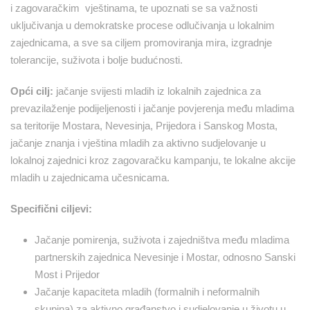
i zagovaračkim vještinama, te upoznati se sa važnosti
uključivanja u demokratske procese odlučivanja u lokalnim
zajednicama, a sve sa ciljem promoviranja mira, izgradnje
tolerancije, suživota i bolje budućnosti.
Opći cilj:
jačanje svijesti mladih iz lokalnih zajednica za
prevazilaženje podijeljenosti i jačanje povjerenja među mladima
sa teritorije Mostara, Nevesinja, Prijedora i Sanskog Mosta,
jačanje znanja i vještina mladih za aktivno sudjelovanje u
lokalnoj zajednici kroz zagovaračku kampanju, te lokalne akcije
mladih u zajednicama učesnicama.
Specifični ciljevi:
Jačanje pomirenja, suživota i zajedništva među mladima
partnerskih zajednica Nevesinje i Mostar, odnosno Sanski
Most i Prijedor
Jačanje kapaciteta mladih (formalnih i neformalnih
skupina) za aktivno građanstvo i sudjelovanje u životu u