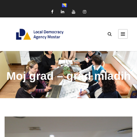
Moj grad – grad mladih