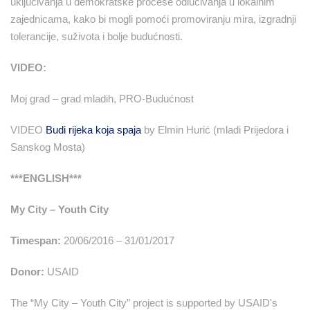
uključivanja u demokratske procese odlučivanja u lokalnim
zajednicama, kako bi mogli pomoći promoviranju mira, izgradnji
tolerancije, suživota i bolje budućnosti.
VIDEO:
Moj grad – grad mladih, PRO-Budućnost
VIDEO
Budi rijeka koja spaja
by Elmin Hurić (mladi Prijedora i
Sanskog Mosta)
***ENGLISH***
My City – Youth City
Timespan:
20/06/2016 – 31/01/2017
Donor:
USAID
The “My City – Youth City” project is supported by USAID's