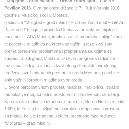
“Moj grad – grad mladih” –
Urban Youth spot – Life Art
Pavilion 2016
. Ova radionica držana je 7. i 8. jula/srpnja 2016.
godine u Muzičkoj školi u Mostaru.
Radionica “Moj grad – grad mladih” – Urban Youth spot – Life Art
Pavilion 2016 koju je provodio Centar za arhitekturu, dijalog i
umjetnost – ADA Mostar, imala je za cilj promovirati uključivanje,
te poticanje mladih da na kreativan način, izraze svoj stav
prema određenim problemima i preprekama sa kojima se
susreću mladi grada Mostara. U okviru programa radionice
razvijana je ideja o značaju kvalitetnog i tematski obrađenog
uređenja javnih otvorenih prostora u gradu Mostaru, posebice
onih važnih i srodnih mladima ovog grada.
U ovom participativnom procesu mladi su imali priliku istražiti
raspoložive mogućnosti u prostornom i društvenom okruženju.
Kao rezultat radionice izrađena je maketa „Mobile Hub“ u mjerilu
1:200, te će ista biti uključena u virutalnu mapu javnih prostora
za mlade, koja je izrađena u okviru prethodne faze radionce
“Moj grad – grad mladih”.