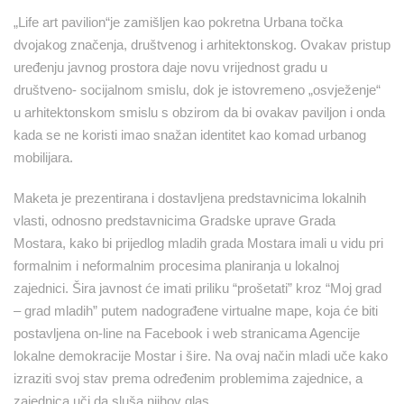
„Life art pavilion“je zamišljen kao pokretna Urbana točka
dvojakog značenja, društvenog i arhitektonskog. Ovakav pristup
uređenju javnog prostora daje novu vrijednost gradu u
društveno- socijalnom smislu, dok je istovremeno „osvježenje“
u arhitektonskom smislu s obzirom da bi ovakav paviljon i onda
kada se ne koristi imao snažan identitet kao komad urbanog
mobilijara.
Maketa je prezentirana i dostavljena predstavnicima lokalnih
vlasti, odnosno predstavnicima Gradske uprave Grada
Mostara, kako bi prijedlog mladih grada Mostara imali u vidu pri
formalnim i neformalnim procesima planiranja u lokalnoj
zajednici. Šira javnost će imati priliku “prošetati” kroz “Moj grad
– grad mladih” putem nadograđene virtualne mape, koja će biti
postavljena on-line na Facebook i web stranicama Agencije
lokalne demokracije Mostar i šire. Na ovaj način mladi uče kako
izraziti svoj stav prema određenim problemima zajednice, a
zajednica uči da sluša njihov glas..