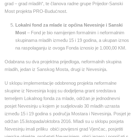
grad – grad mladih“, te članova radne grupe Prijedor-Sanski
Most projekta PRO-Budućnost.
Lokalni fond za mlade iz općina Nevesinje i Sanski
Most
– Fond je bio namijenjen formalnim i neformalnim
skupinama mladih između 15 i 19 godina, a ukupan iznos
na raspolaganju iz ovoga Fonda iznosio je 1.000,00 KM.
Odabrana su dva projektna prijedloga, neformalnih skupina
mladih, jedan iz Sanskog Mosta, drugi iz Nevesinja.
U sklopu implementacije odobrenog projekta neformalne
skupine iz Nevesinja kojoj su dodjeljena grant sredstava
temeljem Lokalnog fonda za mlade, održan je jednodnevni
posjet Nevesinju u kojem je sudjelovalo 30 mladih uzrasta
između 15 i 19 godina s područja Mostara i Nevesinja. Posjet je
održan 15.listopada/oktobra 2016. Mladi su u sklopu posjeta
Nevesinju imali priliku obići povijesni grad Vjenčac, posjetiti
vjerske objekte, prošetati Nevesinjem, obići jezero i popričati s