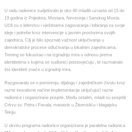
U radu radionice sudjelovalo je oko 40 mladih uzrasta od 15 do
19 godina iz Prijedora, Mostara, Nevesinja i Sanskog Mosta.
Učili su o liderstvu i vještinama zagovaranja i lobiranja za svoje
ideje i potrebe kroz intervencije u javnim prostorima svojih
zajednica. Cilj je bilo spoznati važnost uključivanja u
demokratske procese odlučivanja u lokalnim zajednicama.
Trening se fokusirao i na izgradnju mira u odnosu prema
identitetima s kojima se sudionici poistovjećuju , te razmatralo
što identiteti znače u izgradnji mira.
Razgovaralo se o pomirenju, dijalogu i zajedničkom životu kroz
razne inovativne načine implementacije uključujući razne
radionice i organizirane posjete. Među ostalim, mladi su posjetili
Crkvu sv. Petra i Pavala, manastir u Žitomisliću i blagajsku
Tekiju.
U okviru programa radionice organizirana je paralelna radionica