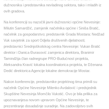
dužnosnika i predstavnika nevladinog sektora, tako i mladih iz
ovih gradova.
Na konferenciji su nazočili javni dužnosnici općine Nevesinje:
Milutin Samardžić, zamjenik načelnika općine i Siniša Bratić,
načelnik za gospodarstvo; predstavnik Grada Mostara: Nedžad
Vuk savjetnik za sport Odjela društvenih djelatnosti;
predstavnici Srednjoškolskog centra Nevesinje: Vukan Bratić
direktor i Danica Đurasović zamjenica direktora, Branimir
Tamindžija član radnegrupe PRO-Budućnost projekta,
Aleksandra Kravić lokalna koordinatorica projekta, te Dženana
Dedić direktorica Agencije lokalne demokracije Mostar.
Nakon konferencije, predstavnike projektnog tima primili su
načelnik Općine Nevesinje Milenko Avdalović i predsjednik
Skupštine Nevesinja Momčilo Vukotić. Ovo je bila prilika za
upoznavanjesa novom upravom Općine Nevesinje, te
prezentiranje dosadašnje suradnje. Na zadovoljstvo svih