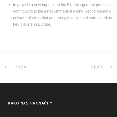
to provide a new impetus to the EU enlargement process,
contributing to the establishment of a long-lasting thematic
network of cities that are strongly active and committed as
key players in Europe.
PREV
NEXT
KAKO NAS PRONAĆI ?