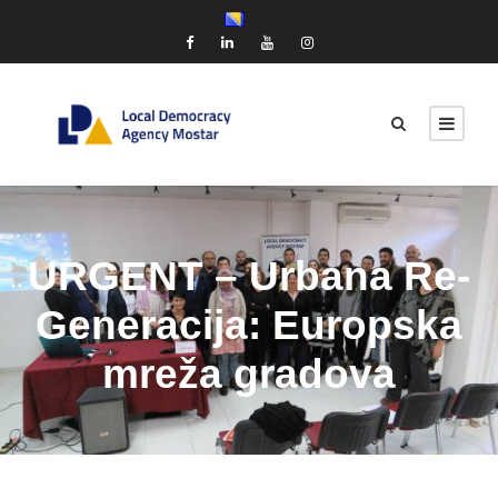
URGENT – Urbana Re-
Generacija: Europska
mreža gradova