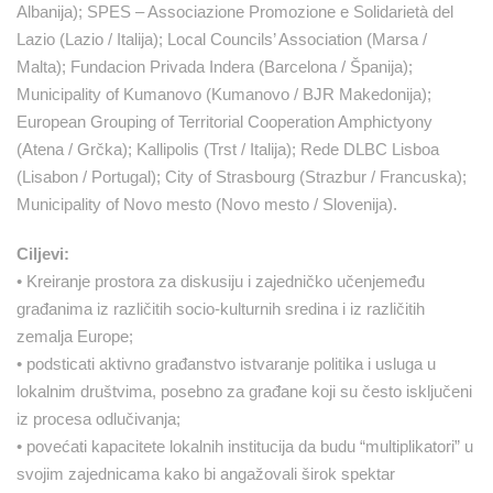
Albanija); SPES – Associazione Promozione e Solidarietà del
Lazio (Lazio / Italija); Local Councils’ Association (Marsa /
Malta); Fundacion Privada Indera (Barcelona / Španija);
Municipality of Kumanovo (Kumanovo / BJR Makedonija);
European Grouping of Territorial Cooperation Amphictyony
(Atena / Grčka); Kallipolis (Trst / Italija); Rede DLBC Lisboa
(Lisabon / Portugal); City of Strasbourg (Strazbur / Francuska);
Municipality of Novo mesto (Novo mesto / Slovenija).
Ciljevi:
• Kreiranje prostora za diskusiju i zajedničko učenjemeđu
građanima iz različitih socio-kulturnih sredina i iz različitih
zemalja Europe;
• podsticati aktivno građanstvo istvaranje politika i usluga u
lokalnim društvima, posebno za građane koji su često isključeni
iz procesa odlučivanja;
• povećati kapacitete lokalnih institucija da budu “multiplikatori” u
svojim zajednicama kako bi angažovali širok spektar