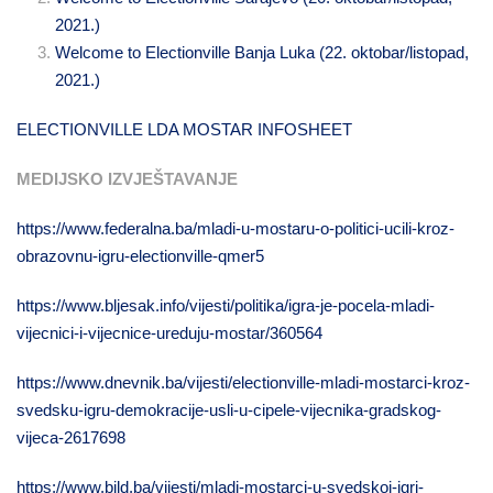
2021.)
Welcome to Electionville Banja Luka (22. oktobar/listopad,
2021.)
ELECTIONVILLE LDA MOSTAR INFOSHEET
MEDIJSKO IZVJEŠTAVANJE
https://www.federalna.ba/mladi-u-mostaru-o-politici-ucili-kroz-
obrazovnu-igru-electionville-qmer5
https://www.bljesak.info/vijesti/politika/igra-je-pocela-mladi-
vijecnici-i-vijecnice-ureduju-mostar/360564
https://www.dnevnik.ba/vijesti/electionville-mladi-mostarci-kroz-
svedsku-igru-demokracije-usli-u-cipele-vijecnika-gradskog-
vijeca-2617698
https://www.bild.ba/vijesti/mladi-mostarci-u-svedskoj-igri-