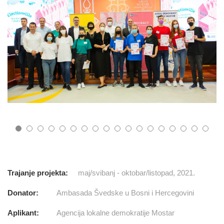
Trajanje projekta:
maj/svibanj - oktobar/listopad, 2021.
Donator:
Ambasada Švedske u Bosni i Hercegovini
Aplikant:
Agencija lokalne demokratije Mostar