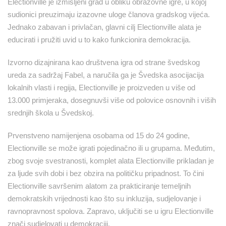
Electionville je izmišljeni grad u obliku obrazovne igre, u kojoj
sudionici preuzimaju izazovne uloge članova gradskog vijeća.
Jednako zabavan i privlačan, glavni cilj Electionville alata je
educirati i pružiti uvid u to kako funkcionira demokracija.
Izvorno dizajnirana kao društvena igra od strane švedskog
ureda za sadržaj Fabel, a naručila ga je Švedska asocijacija
lokalnih vlasti i regija, Electionville je proizveden u više od
13.000 primjeraka, dosegnuvši više od polovice osnovnih i viših
srednjih škola u Švedskoj.
Prvenstveno namijenjena osobama od 15 do 24 godine,
Electionville se može igrati pojedinačno ili u grupama. Međutim,
zbog svoje svestranosti, komplet alata Electionville prikladan je
za ljude svih dobi i bez obzira na političku pripadnost. To čini
Electionville savršenim alatom za prakticiranje temeljnih
demokratskih vrijednosti kao što su inkluzija, sudjelovanje i
ravnopravnost spolova. Zapravo, uključiti se u igru ​​Electionville
znači sudjelovati u demokraciji.