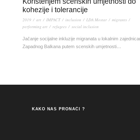
Korištenjem scenskih umjetnosti do
kohezije i tolerancije
2019
/
art
/
IMPACT
/
inclusion
/
LDA Mostar
/
migrants
/
performing art
/
refugees
/
social inclusion
Jačanje socijalne inkluzije migranata u lokalnim zajednic
Zapadnog Balkana putem scenskih umjetnosti…
KAKO NAS PRONAĆI ?