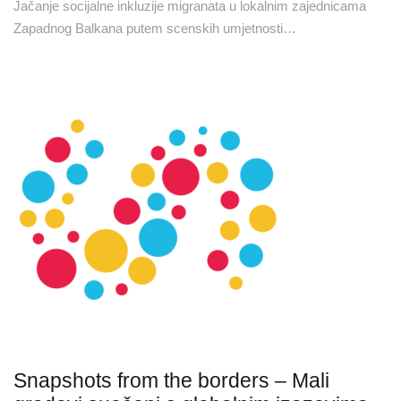
Jačanje socijalne inkluzije migranata u lokalnim zajednicama
Zapadnog Balkana putem scenskih umjetnosti…
Snapshots from the borders – Mali