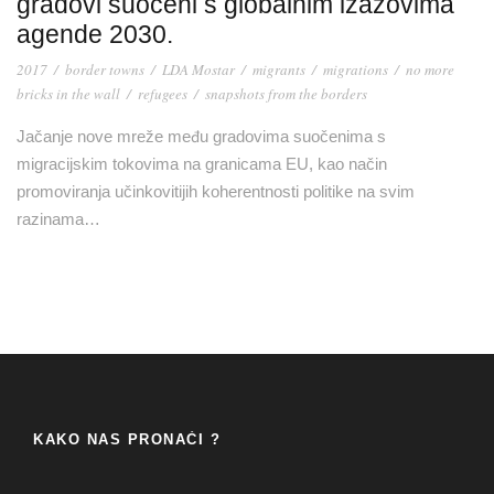
gradovi suočeni s globalnim izazovima
agende 2030.
2017
/
border towns
/
LDA Mostar
/
migrants
/
migrations
/
no more
bricks in the wall
/
refugees
/
snapshots from the borders
Jačanje nove mreže među gradovima suočenima s
migracijskim tokovima na granicama EU, kao način
promoviranja učinkovitijih koherentnosti politike na svim
razinama…
KAKO NAS PRONAĆI ?