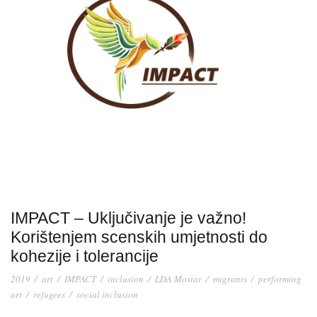
IMPACT – Uključivanje je važno!
Korištenjem scenskih umjetnosti do
kohezije i tolerancije
2019
/
art
/
IMPACT
/
inclusion
/
LDA Mostar
/
migrants
/
performing
art
/
refugees
/
social inclusion