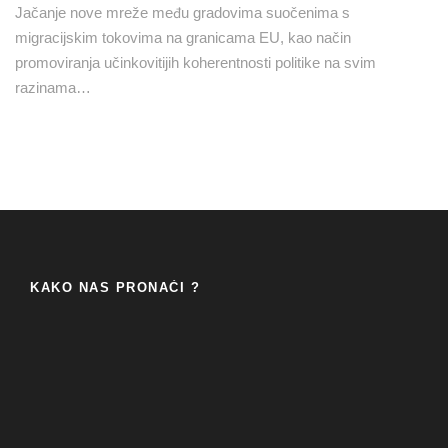
Jačanje nove mreže među gradovima suočenima s
migracijskim tokovima na granicama EU, kao način
promoviranja učinkovitijih koherentnosti politike na svim
razinama…
KAKO NAS PRONAĆI ?