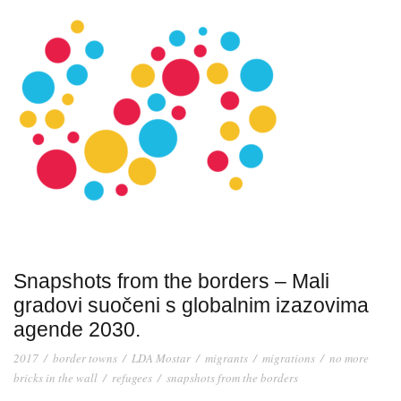
Snapshots from the borders – Mali
gradovi suočeni s globalnim izazovima
agende 2030.
2017
/
border towns
/
LDA Mostar
/
migrants
/
migrations
/
no more
bricks in the wall
/
refugees
/
snapshots from the borders