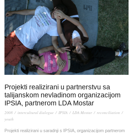
Projekti realizirani u partnerstvu sa
talijanskom nevladinom organizacijom
IPSIA, partnerom LDA Mostar
2008
/
intercultural dialogue
/
IPSIA
/
LDA Mostar
/
reconciliation
/
youth
Projekti realizirani u saradnji s IPSIA, organizacijom partnerom