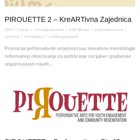
PIROUETTE 2 – KreARTivna Zajednica
2025
/
circus
/
civicengangement
/
LDA Mostar
/
performativearts
/
streetart
/
streetdance
/
youthengagement
Promocija performativnih umjetnosti kao inovativne metodologije
neformalnog obrazovanja za podsticanje socijalne i građanske
angažovanosti mladih…