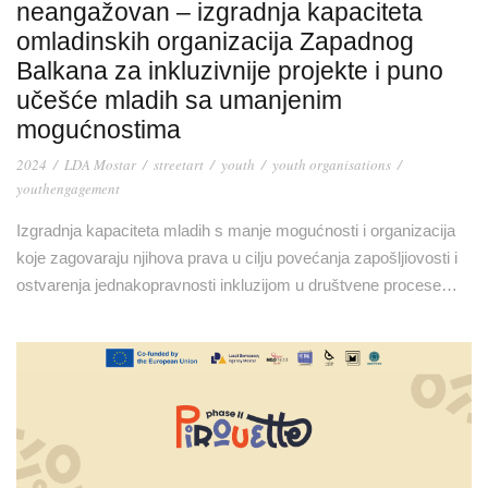
neangažovan – izgradnja kapaciteta
omladinskih organizacija Zapadnog
Balkana za inkluzivnije projekte i puno
učešće mladih sa umanjenim
mogućnostima
2024
/
LDA Mostar
/
streetart
/
youth
/
youth organisations
/
youthengagement
Izgradnja kapaciteta mladih s manje mogućnosti i organizacija
koje zagovaraju njihova prava u cilju povećanja zapošljiovosti i
ostvarenja jednakopravnosti inkluzijom u društvene procese…