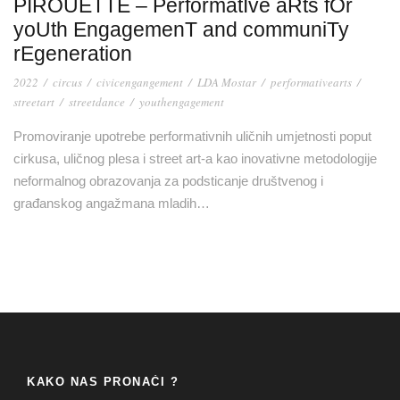
PIROUETTE – PerformatIve aRts fOr
yoUth EngagemenT and communiTy
rEgeneration
2022
/
circus
/
civicengangement
/
LDA Mostar
/
performativearts
/
streetart
/
streetdance
/
youthengagement
Promoviranje upotrebe performativnih uličnih umjetnosti poput
cirkusa, uličnog plesa i street art-a kao inovativne metodologije
neformalnog obrazovanja za podsticanje društvenog i
građanskog angažmana mladih…
KAKO NAS PRONAĆI ?