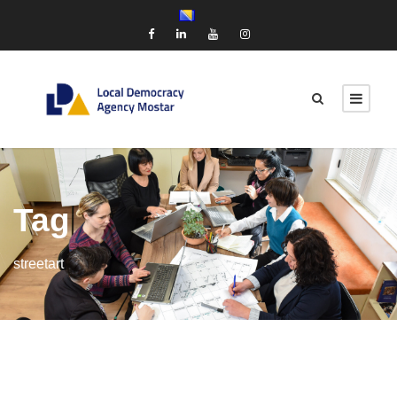
Tag
streetart