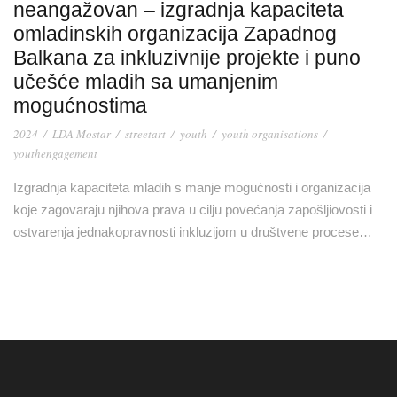
neangažovan – izgradnja kapaciteta
omladinskih organizacija Zapadnog
Balkana za inkluzivnije projekte i puno
učešće mladih sa umanjenim
mogućnostima
2024
/
LDA Mostar
/
streetart
/
youth
/
youth organisations
/
youthengagement
Izgradnja kapaciteta mladih s manje mogućnosti i organizacija
koje zagovaraju njihova prava u cilju povećanja zapošljiovosti i
ostvarenja jednakopravnosti inkluzijom u društvene procese…