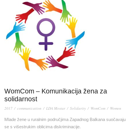
WomCom – Komunikacija žena za
solidarnost
2017
/
communication
/
LDA Mostar
/
Solidarity
/
WomCom
/
Women
Mlade žene u ruralnim područjima Zapadnog Balkana suočavaju
se s višestrukim oblicima diskriminacije.