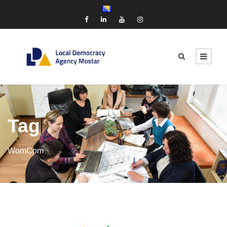
Tag
WomCom