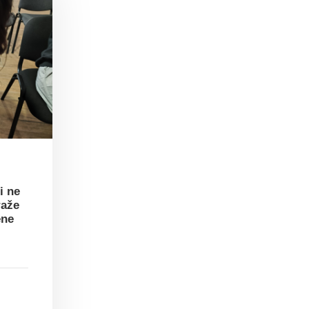
i ne
raže
ene