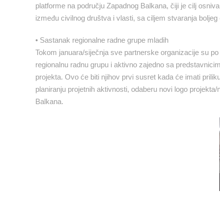
platforme na području Zapadnog Balkana, čiji je cilj osniv
između civilnog društva i vlasti, sa ciljem stvaranja bolje
• Sastanak regionalne radne grupe mladih
Tokom januara/siječnja sve partnerske organizacije su po o
regionalnu radnu grupu i aktivno zajedno sa predstavnicima
projekta. Ovo će biti njihov prvi susret kada će imati pril
planiranju projetnih aktivnosti, odaberu novi logo projekta
Balkana.
2
3
4