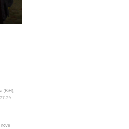
a (BiH),
 27-29.
i nove