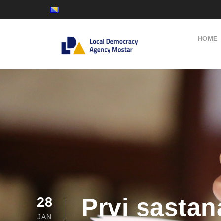
HOME
Prvi sastan
28
JAN