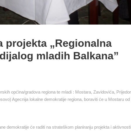
a projekta „Regionalna
 dijalog mladih Balkana”
rskih općina/gradova regiona te mladi : Mostara, Zavidovića, Prijedor
sovo) Agecnija lokalne demokratije regiona, boraviti će u Mostaru od
e demokratije će raditi na strateškom planiranju projekta i aktivnost