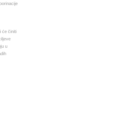
oorinacije
će činiti
iljeve
ju u
adih