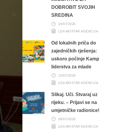
DOBROBIT SVOJIH
SREDINA
24/07/2026
LDA MOSTAR AGENCIJA
Od lokalnih priča do
zajedničkih rješenja:
uskoro počinje Kamp
liderstva za mlade
13/07/2026
LDA MOSTAR AGENCIJA
Slikaj. Uči. Stvaraj uz
rijeku. – Prijavi se na
umjetničke radionice!
09/07/2026
LDA MOSTAR AGENCIJA