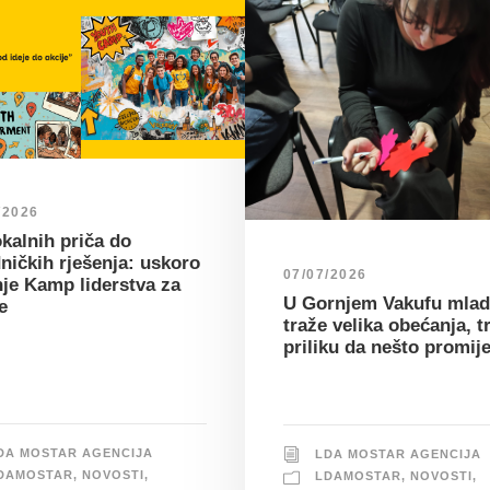
/2026
kalnih priča do
ničkih rješenja: uskoro
07/07/2026
nje Kamp liderstva za
U Gornjem Vakufu mlad
e
traže velika obećanja, t
priliku da nešto promij
DA MOSTAR AGENCIJA
LDA MOSTAR AGENCIJA
DAMOSTAR
,
NOVOSTI
,
LDAMOSTAR
,
NOVOSTI
,