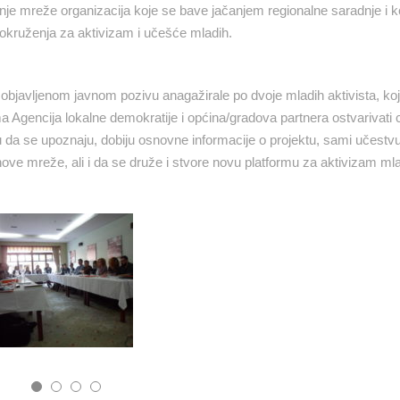
anje mreže organizacija koje se bave jačanjem regionalne saradnje i k
g okruženja za aktivizam i učešće mladih.
bjavljenom javnom pozivu anagažirale po dvoje mladih aktivista, koji 
 Agencija lokalne demokratije i općina/gradova partnera ostvarivati c
iku da se upoznaju, dobiju osnovne informacije o projektu, sami učestvu
/nove mreže, ali i da se druže i stvore novu platformu za aktivizam ml