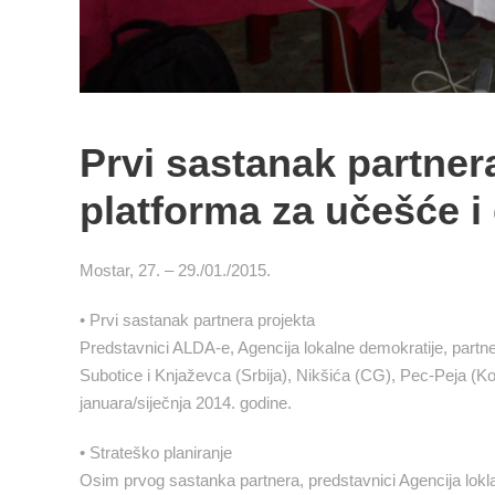
Prvi sastanak partner
platforma za učešće i
Mostar, 27. – 29./01./2015.
• Prvi sastanak partnera projekta
Predstavnici ALDA-e, Agencija lokalne demokratije, partne
Subotice i Knjaževca (Srbija), Nikšića (CG), Pec-Peja (Ko
januara/siječnja 2014. godine.
• Strateško planiranje
Osim prvog sastanka partnera, predstavnici Agencija loklan