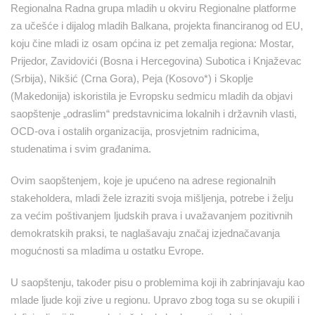
Regionalna Radna grupa mladih u okviru Regionalne platforme
za učešće i dijalog mladih Balkana, projekta financiranog od EU,
koju čine mladi iz osam općina iz pet zemalja regiona: Mostar,
Prijedor, Zavidovići (Bosna i Hercegovina) Subotica i Knjaževac
(Srbija), Nikšić (Crna Gora), Peja (Kosovo*) i Skoplje
(Makedonija) iskoristila je Evropsku sedmicu mladih da objavi
saopštenje „odraslim“ predstavnicima lokalnih i državnih vlasti,
OCD-ova i ostalih organizacija, prosvjetnim radnicima,
studenatima i svim građanima.
Ovim saopštenjem, koje je upućeno na adrese regionalnih
stakeholdera, mladi žele izraziti svoja mišljenja, potrebe i želju
za većim poštivanjem ljudskih prava i uvažavanjem pozitivnih
demokratskih praksi, te naglašavaju značaj izjednačavanja
mogućnosti sa mladima u ostatku Evrope.
U saopštenju, također pisu o problemima koji ih zabrinjavaju kao
mlade ljude koji zive u regionu. Upravo zbog toga su se okupili i