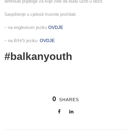
definisali prijdloge za koje žele da budu uzeti u obzir.
Saopštenje u cjelosti mozete pročitati:
– na engleskom jeziku
OVDJE
– na B/H/S jeziku
OVDJE
#balkanyouth
0
SHARES