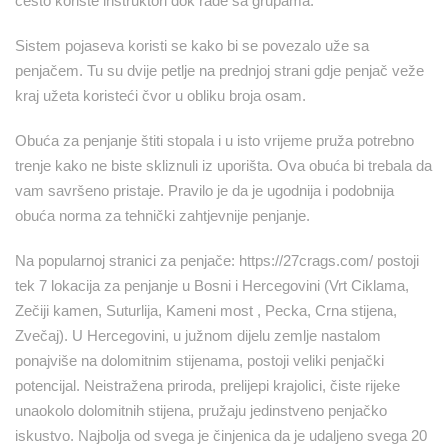
često koriste instruktori dok rade sa grupama.
Sistem pojaseva koristi se kako bi se povezalo uže sa
penjačem. Tu su dvije petlje na prednjoj strani gdje penjač veže
kraj užeta koristeći čvor u obliku broja osam.
Obuća za penjanje štiti stopala i u isto vrijeme pruža potrebno
trenje kako ne biste skliznuli iz uporišta. Ova obuća bi trebala da
vam savršeno pristaje. Pravilo je da je ugodnija i podobnija
obuća norma za tehnički zahtjevnije penjanje.
Na popularnoj stranici za penjače: https://27crags.com/ postoji
tek 7 lokacija za penjanje u Bosni i Hercegovini (Vrt Ciklama,
Zečiji kamen, Suturlija, Kameni most , Pecka, Crna stijena,
Zvečaj). U Hercegovini, u južnom dijelu zemlje nastalom
ponajviše na dolomitnim stijenama, postoji veliki penjački
potencijal. Neistražena priroda, prelijepi krajolici, čiste rijeke
unaokolo dolomitnih stijena, pružaju jedinstveno penjačko
iskustvo. Najbolja od svega je činjenica da je udaljeno svega 20