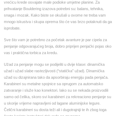
vrećicu krede osvajate male podioke umjetne planine. Za
prihvatanje Bouldering izazova potrebni su: balans, tehnika,
snaga i mozak. Kako biste se okušali u ovome ne treba vam
mnogo iskustva i skupa oprema što će vas brzo potaknuti da ga
isprobate.
Sve što vam je potrebno za početak avanture je par cipela za
penjanje odgovarajućeg broja, dobro priprijen penjački pojas oko
vas i praktična torbica za kredu.
Užad za penjanje mogu se podijeliti u dvije klase: dinamička
užad i užad slabe rastezljivosti (“statička” užad). Dinamička
užad su dizajnirana tako da apsorbiraju energiju pada penjača.
Karabineri su metalne spojnice sa oprugom za automatsko
zatvaranje i služe kao konektori. Iako su se nekada proizvodili
samo od čelika, skoro svi karabineri za rekreaciono penjanje su
u skorije vrijeme napravljeni od lagane aluminijske legure.
Čelični karabineri su dosta teži ali i dugotrajniji te ih zbog toga