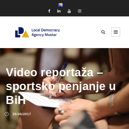
Video reportaža –
sportsko penjanje u
BiH
25/06/2017