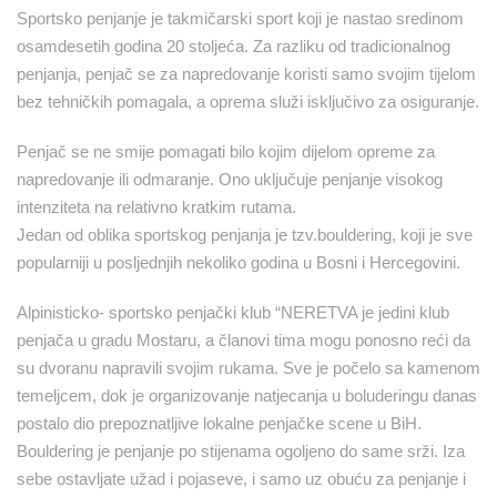
Sportsko penjanje je takmičarski sport koji je nastao sredinom
osamdesetih godina 20 stoljeća. Za razliku od tradicionalnog
penjanja, penjač se za napredovanje koristi samo svojim tijelom
bez tehničkih pomagala, a oprema služi isključivo za osiguranje.
Penjač se ne smije pomagati bilo kojim dijelom opreme za
napredovanje ili odmaranje. Ono uključuje penjanje visokog
intenziteta na relativno kratkim rutama.
Jedan od oblika sportskog penjanja je tzv.bouldering, koji je sve
popularniji u posljednjih nekoliko godina u Bosni i Hercegovini.
Alpinisticko- sportsko penjački klub “NERETVA je jedini klub
penjača u gradu Mostaru, a članovi tima mogu ponosno reći da
su dvoranu napravili svojim rukama. Sve je počelo sa kamenom
temeljcem, dok je organizovanje natjecanja u boluderingu danas
postalo dio prepoznatljive lokalne penjačke scene u BiH.
Bouldering je penjanje po stijenama ogoljeno do same srži. Iza
sebe ostavljate užad i pojaseve, i samo uz obuću za penjanje i