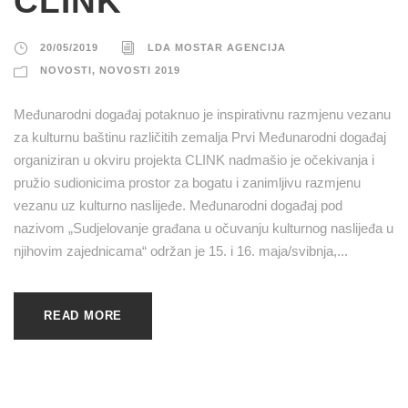
CLINK
20/05/2019
LDA MOSTAR AGENCIJA
NOVOSTI
,
NOVOSTI 2019
Međunarodni događaj potaknuo je inspirativnu razmjenu vezanu
za kulturnu baštinu različitih zemalja Prvi Međunarodni događaj
organiziran u okviru projekta CLINK nadmašio je očekivanja i
pružio sudionicima prostor za bogatu i zanimljivu razmjenu
vezanu uz kulturno naslijeđe. Međunarodni događaj pod
nazivom „Sudjelovanje građana u očuvanju kulturnog naslijeđa u
njihovim zajednicama“ održan je 15. i 16. maja/svibnja,...
READ MORE