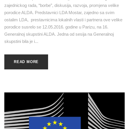
zajednickog rada, “borbe”, diskusija, razvoja, promjena velike
porodice ALDA. Predstavnici LDA Mostar, zajedno sa svim
ostalim LDA, prestavnicima lokalnih vlasti i partnera ove velike
porodice susrelo se 12.05.2016. godine u Parizu, na 16.
Generalnoj skupstini ALDA. Jedna od sesija na Generalnoj
skupstini bila je i...
READ MORE