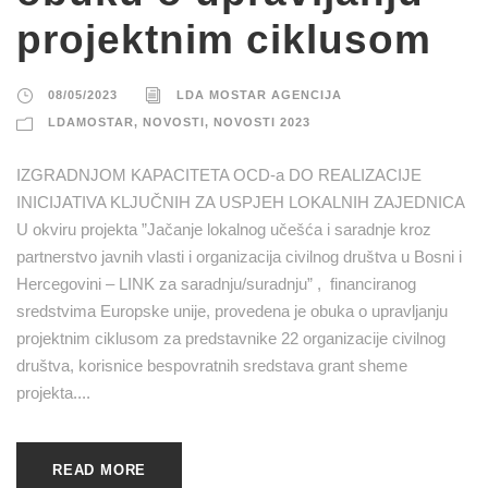
projektnim ciklusom
08/05/2023
LDA MOSTAR AGENCIJA
LDAMOSTAR
,
NOVOSTI
,
NOVOSTI 2023
IZGRADNJOM KAPACITETA OCD-a DO REALIZACIJE
INICIJATIVA KLJUČNIH ZA USPJEH LOKALNIH ZAJEDNICA
U okviru projekta ”Jačanje lokalnog učešća i saradnje kroz
partnerstvo javnih vlasti i organizacija civilnog društva u Bosni i
Hercegovini – LINK za saradnju/suradnju” , financiranog
sredstvima Europske unije, provedena je obuka o upravljanju
projektnim ciklusom za predstavnike 22 organizacije civilnog
društva, korisnice bespovratnih sredstava grant sheme
projekta....
READ MORE