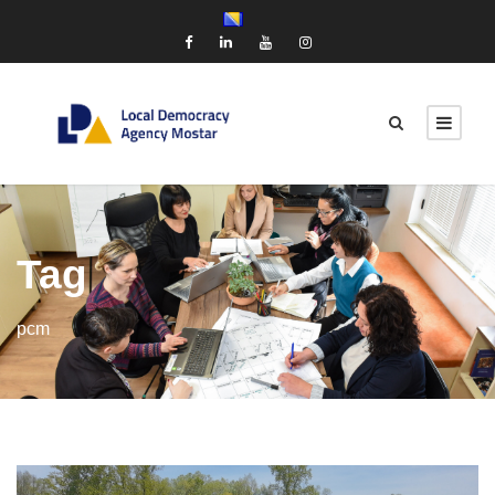
Tag
pcm