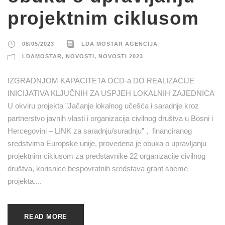
projektnim ciklusom
08/05/2023
LDA MOSTAR AGENCIJA
LDAMOSTAR
,
NOVOSTI
,
NOVOSTI 2023
IZGRADNJOM KAPACITETA OCD-a DO REALIZACIJE
INICIJATIVA KLJUČNIH ZA USPJEH LOKALNIH ZAJEDNICA
U okviru projekta ”Jačanje lokalnog učešća i saradnje kroz
partnerstvo javnih vlasti i organizacija civilnog društva u Bosni i
Hercegovini – LINK za saradnju/suradnju” , financiranog
sredstvima Europske unije, provedena je obuka o upravljanju
projektnim ciklusom za predstavnike 22 organizacije civilnog
društva, korisnice bespovratnih sredstava grant sheme
projekta....
READ MORE