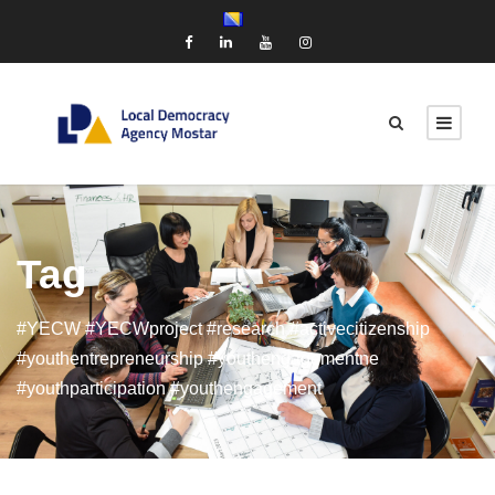
Tag
#YECW #YECWproject #research #activecitizenship
#youthentrepreneurship #youthengagementne
#youthparticipation #youthengagement