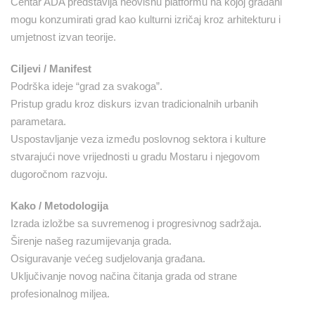
Centar ADA predstavlja neovisnu platformu na kojoj građani
mogu konzumirati grad kao kulturni izričaj kroz arhitekturu i
umjetnost izvan teorije.
Ciljevi / Manifest
Podrška ideje “grad za svakoga”.
Pristup gradu kroz diskurs izvan tradicionalnih urbanih
parametara.
Uspostavljanje veza između poslovnog sektora i kulture
stvarajući nove vrijednosti u gradu Mostaru i njegovom
dugoročnom razvoju.
Kako / Metodologija
Izrada izložbe sa suvremenog i progresivnog sadržaja.
Širenje našeg razumijevanja grada.
Osiguravanje većeg sudjelovanja građana.
Uključivanje novog načina čitanja grada od strane
profesionalnog miljea.