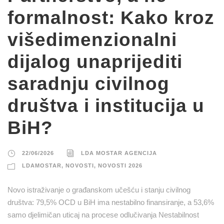
formalnost: Kako kroz
višedimenzionalni
dijalog unaprijediti
saradnju civilnog
društva i institucija u
BiH?
22/06/2026
LDA MOSTAR AGENCIJA
LDAMOSTAR
,
NOVOSTI
,
NOVOSTI 2026
Novo istraživanje o građanskom učešću i stanju civilnog
društva: 79,5% OCD u BiH ima nestabilno finansiranje, a 53,6%
samo djelimičan uticaj na procese odlučivanja Nestabilnost