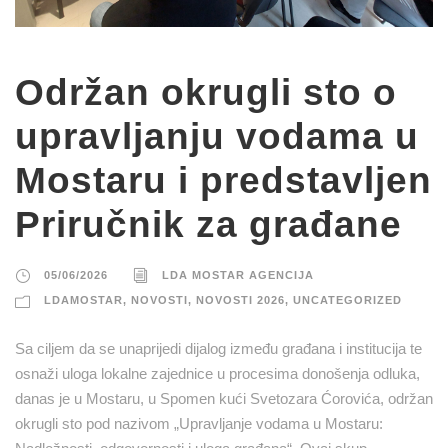
Održan okrugli sto o
upravljanju vodama u
Mostaru i predstavljen
Priručnik za građane
05/06/2026
LDA MOSTAR AGENCIJA
LDAMOSTAR
,
NOVOSTI
,
NOVOSTI 2026
,
UNCATEGORIZED
Sa ciljem da se unaprijedi dijalog između građana i institucija te
osnaži uloga lokalne zajednice u procesima donošenja odluka,
danas je u Mostaru, u Spomen kući Svetozara Ćorovića, održan
okrugli sto pod nazivom „Upravljanje vodama u Mostaru: