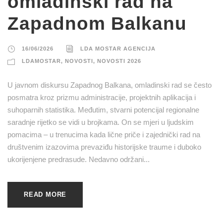
omladinski rad na
Zapadnom Balkanu
16/06/2026
LDA MOSTAR AGENCIJA
LDAMOSTAR
,
NOVOSTI
,
NOVOSTI 2026
U javnom diskursu Zapadnog Balkana, omladinski rad se često
posmatra kroz prizmu administracije, projektnih aplikacija i
suhoparnih statistika. Međutim, stvarni potencijal regionalne
saradnje rijetko se vidi u brojkama. On se mjeri u ljudskim
pomacima – u trenucima kada lične priče i zajednički rad na
društvenim izazovima prevaziđu historijske traume i duboko
ukorijenjene predrasude. Nedavno održani...
READ MORE