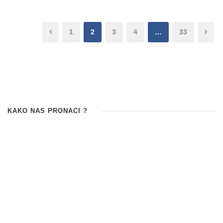
1
2
3
4
…
33
KAKO NAS PRONAĆI ?