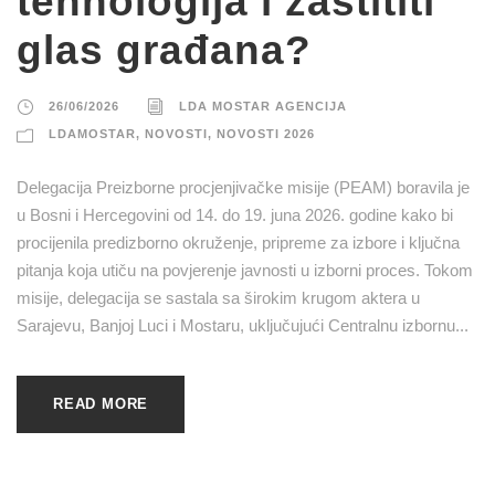
tehnologija i zaštititi
glas građana?
26/06/2026
LDA MOSTAR AGENCIJA
LDAMOSTAR
,
NOVOSTI
,
NOVOSTI 2026
Delegacija Preizborne procjenjivačke misije (PEAM) boravila je
u Bosni i Hercegovini od 14. do 19. juna 2026. godine kako bi
procijenila predizborno okruženje, pripreme za izbore i ključna
pitanja koja utiču na povjerenje javnosti u izborni proces. Tokom
misije, delegacija se sastala sa širokim krugom aktera u
Sarajevu, Banjoj Luci i Mostaru, uključujući Centralnu izbornu...
READ MORE