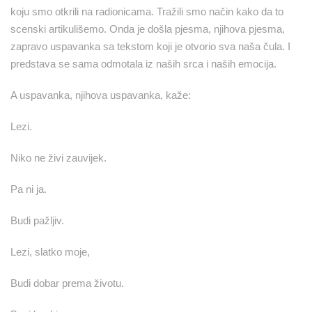
koju smo otkrili na radionicama. Tražili smo način kako da to
scenski artikulišemo. Onda je došla pjesma, njihova pjesma,
zapravo uspavanka sa tekstom koji je otvorio sva naša čula. I
predstava se sama odmotala iz naših srca i naših emocija.
A uspavanka, njihova uspavanka, kaže:
Lezi.
Niko ne živi zauvijek.
Pa ni ja.
Budi pažljiv.
Lezi, slatko moje,
Budi dobar prema životu.