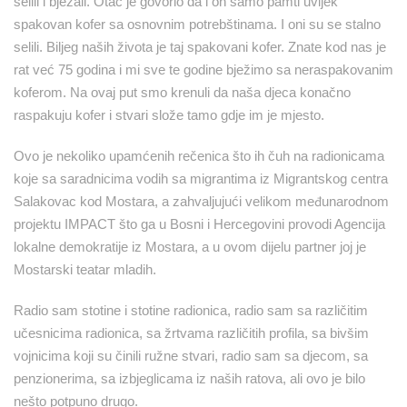
selili i bježali. Otac je govorio da i on samo pamti uvijek
spakovan kofer sa osnovnim potrebštinama. I oni su se stalno
selili. Biljeg naših života je taj spakovani kofer. Znate kod nas je
rat već 75 godina i mi sve te godine bježimo sa neraspakovanim
koferom. Na ovaj put smo krenuli da naša djeca konačno
raspakuju kofer i stvari slože tamo gdje im je mjesto.
Ovo je nekoliko upamćenih rečenica što ih čuh na radionicama
koje sa saradnicima vodih sa migrantima iz Migrantskog centra
Salakovac kod Mostara, a zahvaljujući velikom međunarodnom
projektu IMPACT što ga u Bosni i Hercegovini provodi Agencija
lokalne demokratije iz Mostara, a u ovom dijelu partner joj je
Mostarski teatar mladih.
Radio sam stotine i stotine radionica, radio sam sa različitim
učesnicima radionica, sa žrtvama različitih profila, sa bivšim
vojnicima koji su činili ružne stvari, radio sam sa djecom, sa
penzionerima, sa izbjeglicama iz naših ratova, ali ovo je bilo
nešto potpuno drugo.