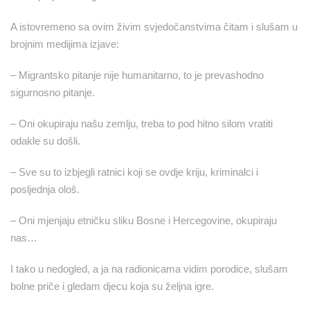
A istovremeno sa ovim živim svjedočanstvima čitam i slušam u
brojnim medijima izjave:
– Migrantsko pitanje nije humanitarno, to je prevashodno
sigurnosno pitanje.
– Oni okupiraju našu zemlju, treba to pod hitno silom vratiti
odakle su došli.
– Sve su to izbjegli ratnici koji se ovdje kriju, kriminalci i
posljednja ološ.
– Oni mjenjaju etničku sliku Bosne i Hercegovine, okupiraju
nas…
I tako u nedogled, a ja na radionicama vidim porodice, slušam
bolne priče i gledam djecu koja su željna igre.