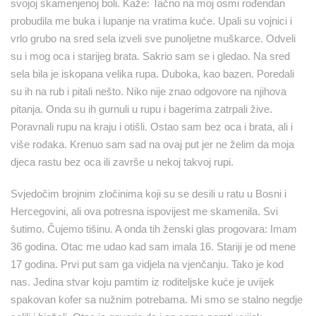
svojoj skamenjenoj boli. Kaže: Tačno na moj osmi rođendan
probudila me buka i lupanje na vratima kuće. Upali su vojnici i
vrlo grubo na sred sela izveli sve punoljetne muškarce. Odveli
su i mog oca i starijeg brata. Sakrio sam se i gledao. Na sred
sela bila je iskopana velika rupa. Duboka, kao bazen. Poredali
su ih na rub i pitali nešto. Niko nije znao odgovore na njihova
pitanja. Onda su ih gurnuli u rupu i bagerima zatrpali žive.
Poravnali rupu na kraju i otišli. Ostao sam bez oca i brata, ali i
više rođaka. Krenuo sam sad na ovaj put jer ne želim da moja
djeca rastu bez oca ili završe u nekoj takvoj rupi.
Svjedočim brojnim zločinima koji su se desili u ratu u Bosni i
Hercegovini, ali ova potresna ispovijest me skamenila. Svi
šutimo. Čujemo tišinu. A onda tih ženski glas progovara: Imam
36 godina. Otac me udao kad sam imala 16. Stariji je od mene
17 godina. Prvi put sam ga vidjela na vjenčanju. Tako je kod
nas. Jedina stvar koju pamtim iz roditeljske kuće je uvijek
spakovan kofer sa nužnim potrebama. Mi smo se stalno negdje