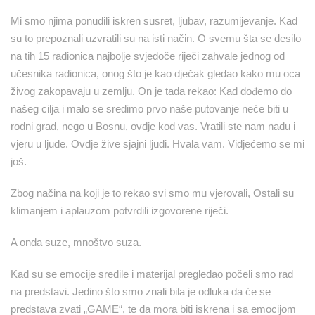
Mi smo njima ponudili iskren susret, ljubav, razumijevanje. Kad
su to prepoznali uzvratili su na isti način. O svemu šta se desilo
na tih 15 radionica najbolje svjedoče riječi zahvale jednog od
učesnika radionica, onog što je kao dječak gledao kako mu oca
živog zakopavaju u zemlju. On je tada rekao: Kad dođemo do
našeg cilja i malo se sredimo prvo naše putovanje neće biti u
rodni grad, nego u Bosnu, ovdje kod vas. Vratili ste nam nadu i
vjeru u ljude. Ovdje žive sjajni ljudi. Hvala vam. Vidjećemo se mi
još.
Zbog načina na koji je to rekao svi smo mu vjerovali, Ostali su
klimanjem i aplauzom potvrdili izgovorene riječi.
A onda suze, mnoštvo suza.
Kad su se emocije sredile i materijal pregledao počeli smo rad
na predstavi. Jedino što smo znali bila je odluka da će se
predstava zvati „GAME“, te da mora biti iskrena i sa emocijom