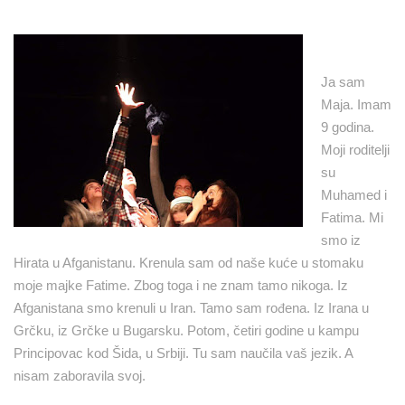
Ja sam
Maja. Imam
9 godina.
Moji roditelji
su
Muhamed i
Fatima. Mi
smo iz
Hirata u Afganistanu. Krenula sam od naše kuće u stomaku
moje majke Fatime. Zbog toga i ne znam tamo nikoga. Iz
Afganistana smo krenuli u Iran. Tamo sam rođena. Iz Irana u
Grčku, iz Grčke u Bugarsku. Potom, četiri godine u kampu
Principovac kod Šida, u Srbiji. Tu sam naučila vaš jezik. A
nisam zaboravila svoj.