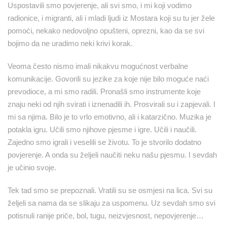
Uspostavili smo povjerenje, ali svi smo, i mi koji vodimo
radionice, i migranti, ali i mladi ljudi iz Mostara koji su tu jer žele
pomoći, nekako nedovoljno opušteni, oprezni, kao da se svi
bojimo da ne uradimo neki krivi korak.
Veoma često nismo imali nikakvu mogućnost verbalne
komunikacije. Govorili su jezike za koje nije bilo moguće naći
prevodioce, a mi smo radili. Pronašli smo instrumente koje
znaju neki od njih svirati i iznenadili ih. Prosvirali su i zapjevali. I
mi sa njima. Bilo je to vrlo emotivno, ali i katarzično. Muzika je
potakla igru. Učili smo njihove pjesme i igre. Učili i naučili.
Zajedno smo igrali i veselili se životu. To je stvorilo dodatno
povjerenje. A onda su željeli naučiti neku našu pjesmu. I sevdah
je učinio svoje.
Tek tad smo se prepoznali. Vratili su se osmjesi na lica. Svi su
željeli sa nama da se slikaju za uspomenu. Uz sevdah smo svi
potisnuli ranije priče, bol, tugu, neizvjesnost, nepovjerenje…