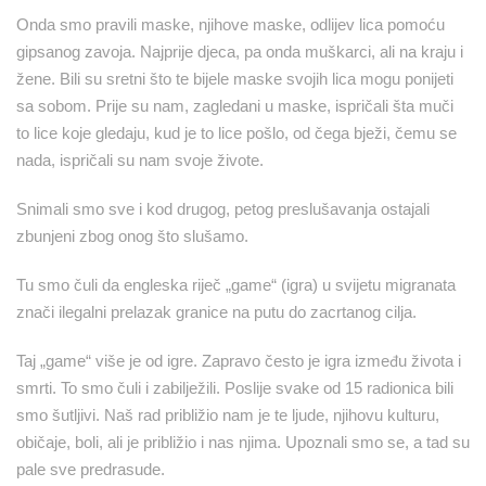
Onda smo pravili maske, njihove maske, odlijev lica pomoću
gipsanog zavoja. Najprije djeca, pa onda muškarci, ali na kraju i
žene. Bili su sretni što te bijele maske svojih lica mogu ponijeti
sa sobom. Prije su nam, zagledani u maske, ispričali šta muči
to lice koje gledaju, kud je to lice pošlo, od čega bježi, čemu se
nada, ispričali su nam svoje živote.
Snimali smo sve i kod drugog, petog preslušavanja ostajali
zbunjeni zbog onog što slušamo.
Tu smo čuli da engleska riječ „game“ (igra) u svijetu migranata
znači ilegalni prelazak granice na putu do zacrtanog cilja.
Taj „game“ više je od igre. Zapravo često je igra između života i
smrti. To smo čuli i zabilježili. Poslije svake od 15 radionica bili
smo šutljivi. Naš rad približio nam je te ljude, njihovu kulturu,
običaje, boli, ali je približio i nas njima. Upoznali smo se, a tad su
pale sve predrasude.