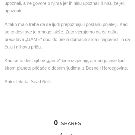
upoznali, a ne govore o njima jer ih nisu upoznali ili nisu željeli
upoznati.
A tako malo treba da se ljudi prepoznaju i postanu prijatelji. Kad
se to desi sve je mnogo lakše. Zato vjerujemo da će naša
predstava „GAME“ doći do nekih domaćih srca i nagovoriti ih da
čuju i njihovu priču.
Kad se to desi njihov „game“ biće izvjesniji, a mnogo više ljudi
širom planete pričaće o dobrim ljudima iz Bosne i Hercegovine.
Autor teksta: Sead Đulić
0
SHARES