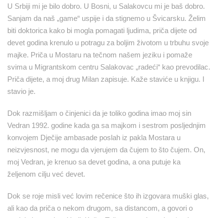
U Srbiji mi je bilo dobro. U Bosni, u Salakovcu mi je baš dobro.
Sanjam da naš „game“ uspije i da stignemo u Švicarsku. Želim
biti doktorica kako bi mogla pomagati ljudima, priča dijete od
devet godina krenulo u potragu za boljim životom u trbuhu svoje
majke. Priča u Mostaru na tečnom našem jeziku i pomaže
svima u Migrantskom centru Salakovac „radeći“ kao prevodilac.
Priča dijete, a moj drug Milan zapisuje. Kaže staviće u knjigu. I
stavio je.
Dok razmišljam o činjenici da je toliko godina imao moj sin
Vedran 1992. godine kada ga sa majkom i sestrom posljednjim
konvojem Dječije ambasade poslah iz pakla Mostara u
neizvjesnost, ne mogu da vjerujem da čujem to što čujem. On,
moj Vedran, je krenuo sa devet godina, a ona putuje ka
željenom cilju već devet.
Dok se roje misli već lovim rečenice što ih izgovara muški glas,
ali kao da priča o nekom drugom, sa distancom, a govori o