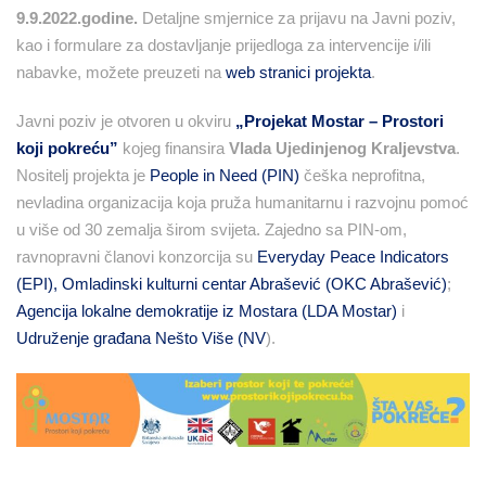
9.9.2022.godine.
Detaljne smjernice za prijavu na Javni poziv,
kao i formulare za dostavljanje prijedloga za intervencije i/ili
nabavke, možete preuzeti na
web stranici projekta
.
Javni poziv je otvoren u okviru
„Projekat Mostar – Prostori
koji pokreću”
kojeg finansira
Vlada Ujedinjenog Kraljevstva
.
Nositelj projekta je
People in Need (PIN)
češka neprofitna,
nevladina organizacija koja pruža humanitarnu i razvojnu pomoć
u više od 30 zemalja širom svijeta. Zajedno sa PIN-om,
ravnopravni članovi konzorcija su
Everyday Peace Indicators
(EPI),
Omladinski kulturni centar Abrašević (OKC Abrašević)
;
Agencija lokalne demokratije iz Mostara (LDA Mostar)
i
Udruženje građana Nešto Više (NV
).