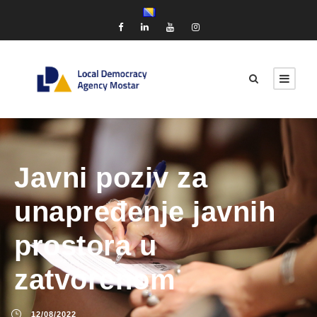
Javni poziv za
unapređenje javnih
prostora u
zatvorenom
12/08/2022