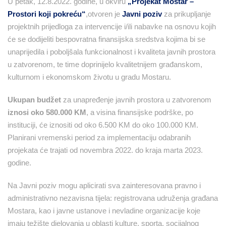
U petak, 12.8.2022. godine, u okviru
„Projekat Mostar –
Prostori koji pokreću“
,otvoren je
Javni poziv
za prikupljanje
projektnih prijedloga za intervencije i/ili nabavke na osnovu kojih
će se dodijeliti bespovratna finansijska sredstva kojima bi se
unaprijedila i poboljšala funkcionalnost i kvaliteta javnih prostora
u zatvorenom, te time doprinijelo kvalitetnijem građanskom,
kulturnom i ekonomskom životu u gradu Mostaru.
Ukupan budžet
za unapređenje javnih prostora u zatvorenom
iznosi oko 580.000 KM
, a visina finansijske podrške, po
instituciji, će iznositi od oko 6.500 KM do oko 100.000 KM.
Planirani vremenski period za implementaciju odabranih
projekata će trajati od novembra 2022. do kraja marta 2023.
godine.
Na Javni poziv mogu aplicirati sva zainteresovana pravno i
administrativno nezavisna tijela: registrovana udruženja građana
Mostara, kao i javne ustanove i nevladine organizacije koje
imaju težište djelovanja u oblasti kulture, sporta, socijalnog