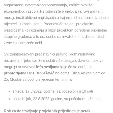
angažmana, neformalnog obrazovanja, zaštite okoliša,
ekonomskog razvoja ili srodnih sfera djelovanja. Svi aplikanti
moraju imati aktivnu registraciju u trajanju od najmanje dvanaest
mjeseci, u kontinuitetu. Prednost će se dati projektnim
prijedlozima koji uzimaju u obzir projektom određene prioritetne
skupine građana, a to su: osobe sa invaliditetom, djeca, mladi,
žene i osobe treće dobi.
Svi zainteresovani predstavnici pravno i administrativno
nezavisnih tijela, koji žele dobiti više detalja o Javnom pozivu,
mogu prisustvovati
info sesijama
koje će se održati
u
prostorijama OKC Abrašević
na adresi Ulica Alekse Šantića
25, Mostar 88 000, u sljedećim terminima:
srijeda, 17.8.2022. godine, sa početkom u 10 sati
ponedjeljak, 22.8.2022. godine, sa početkom u 14 sati.
Rok za dostavljanje projektnih prijedloga je petak,