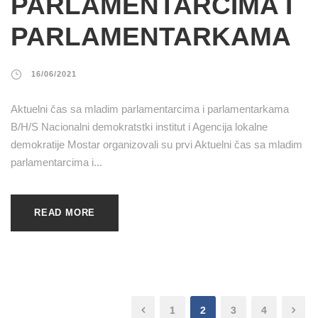
PARLAMENTARCIMA I
PARLAMENTARKAMA
16/06/2021
Aktuelni čas sa mladim parlamentarcima i parlamentarkama
B/H/S Nacionalni demokratstki institut i Agencija lokalne
demokratije Mostar organizovali su prvi Aktuelni čas sa mladim
parlamentarcima i...
READ MORE
1
2
3
4