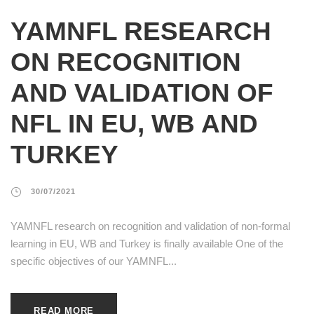
YAMNFL RESEARCH
ON RECOGNITION
AND VALIDATION OF
NFL IN EU, WB AND
TURKEY
30/07/2021
YAMNFL research on recognition and validation of non-formal
learning in EU, WB and Turkey is finally available One of the
specific objectives of our YAMNFL...
READ MORE