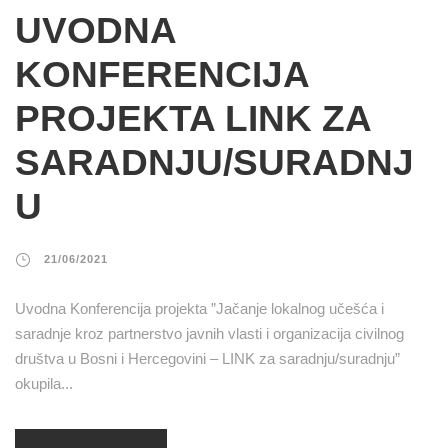
UVODNA
KONFERENCIJA
PROJEKTA LINK ZA
SARADNJU/SURADNJ
U
21/06/2021
Uvodna Konferencija projekta ”Jačanje lokalnog učešća i
saradnje kroz partnerstvo javnih vlasti i organizacija civilnog
društva u Bosni i Hercegovini – LINK za saradnju/suradnju”
okupila...