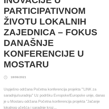
INOVACIJE U
PARTICIPATIVNOM
ŽIVOTU LOKALNIH
ZAJEDNICA – FOKUS
DANAŠNJE
KONFERENCIJE U
MOSTARU
18/06/2021
Uspješno održana Početna konferencija projekta ”'LINK za
saradnju/suradnju” Uz podršku Evropske/Europske unije, danas
je u Mostaru održana Početna konferencija projekta ”Jačanje
lokalnog učešća i saradnje kroz...