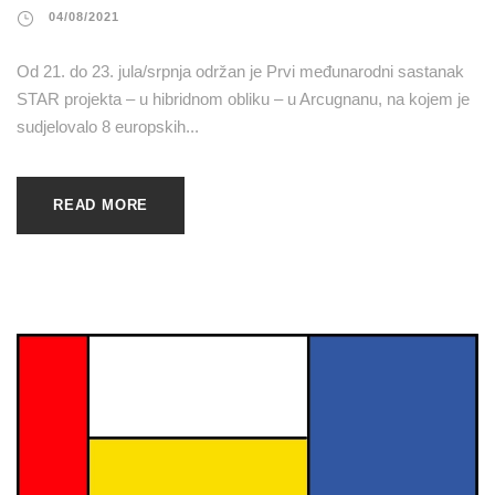
04/08/2021
Od 21. do 23. jula/srpnja održan je Prvi međunarodni sastanak
STAR projekta – u hibridnom obliku – u Arcugnanu, na kojem je
sudjelovalo 8 europskih...
READ MORE