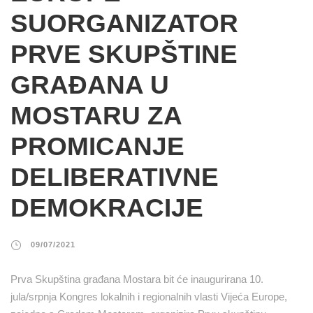
SUORGANIZATOR
PRVE SKUPŠTINE
GRAĐANA U
MOSTARU ZA
PROMICANJE
DELIBERATIVNE
DEMOKRACIJE
09/07/2021
Prva Skupština građana Mostara bit će inaugurirana 10.
jula/srpnja Kongres lokalnih i regionalnih vlasti Vijeća Europe,