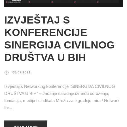
IZVJEŠTAJ S
KONFERENCIJE
SINERGIJA CIVILNOG
DRUŠTVA U BIH
08/07/2021
Izvještaj s Networking konferencije ”SINERGIJA CIVILNOG
DRUŠTVA U BIH” – Jačanje saradnje između udruženja,
fondacija, medija i sindikata Mreža za izgradnju mira / Network
for...