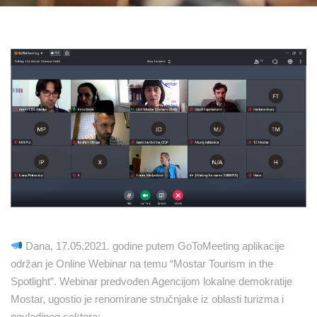
Dana, 17.05.2021. godine putem GoToMeeting aplikacije
održan je Online Webinar na temu “Mostar Tourism in the
Spotlight”. Webinar predvođen Agencijom lokalne demokratije
Mostar, ugostio je renomirane stručnjake iz oblasti turizma i
nevladinog sektora: