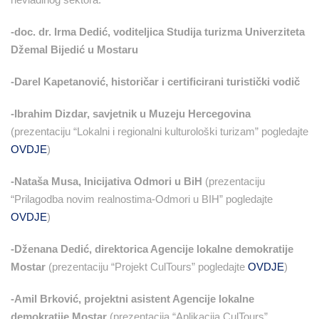
-doc. dr. Irma Dedić, voditeljica Studija turizma Univerziteta
Džemal Bijedić u Mostaru
-Darel Kapetanović, historičar i certificirani turistički vodič
-Ibrahim Dizdar, savjetnik u Muzeju Hercegovina
(prezentaciju “Lokalni i regionalni kulturološki turizam” pogledajte
OVDJE
)
-Nataša Musa, Inicijativa Odmori u BiH
(prezentaciju
“Prilagodba novim realnostima-Odmori u BIH” pogledajte
OVDJE
)
-Dženana Dedić, direktorica Agencije lokalne demokratije
Mostar
(prezentaciju “Projekt CulTours” pogledajte
OVDJE
)
-Amil Brković, projektni asistent Agencije lokalne
demokratije Mostar
(prezentacija “Aplikacija CulTours”