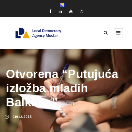
Otvorena “Putujuća
izložba mladih
Balkana”
19/12/2015