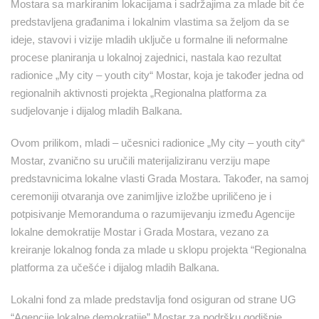
Mostara sa markiranim lokacijama i sadržajima za mlade bit će
predstavljena građanima i lokalnim vlastima sa željom da se
ideje, stavovi i vizije mladih uključe u formalne ili neformalne
procese planiranja u lokalnoj zajednici, nastala kao rezultat
radionice „My city – youth city“ Mostar, koja je također jedna od
regionalnih aktivnosti projekta „Regionalna platforma za
sudjelovanje i dijalog mladih Balkana.
Ovom prilikom, mladi – učesnici radionice „My city – youth city“
Mostar, zvanično su uručili materijaliziranu verziju mape
predstavnicima lokalne vlasti Grada Mostara. Također, na samoj
ceremoniji otvaranja ove zanimljive izložbe upriličeno je i
potpisivanje Memoranduma o razumijevanju između Agencije
lokalne demokratije Mostar i Grada Mostara, vezano za
kreiranje lokalnog fonda za mlade u sklopu projekta “Regionalna
platforma za učešće i dijalog mladih Balkana.
Lokalni fond za mlade predstavlja fond osiguran od strane UG
“Agencije lokalne demokratije” Mostar za podršku godišnje