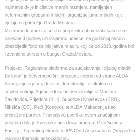
najmanje dvije inicijative manjih razmjera, namijenjen
neformalnim grupama mladih i organizacijama mladih koje
djeluju na području Grada Mostara.
Memorandumom su se oba potpisnika obavezala kako će u
naredne 3 godine, uzuzajamno učešće, na godišnjoj osnovi
obezbijediti fond za inicijativa mladih, koji će od 2019. godine biti
i zvanicno uvrsten u budget GradaMostara.
Projekat „Regionalna platforma za sudjelovanje i dijalog mladih
Balkana“ je četverogodišnji program, iniciran od strane ALDA –
Asocijacije agencija lokalne demokratije, a lokalno ga
implementiraju Agencije lokalne demokratije iz Mostara,
Zavidovića, Prijedora (BiH), Subotice i Knjaževca (SRB),
Nikšića (CG), Peći (Kosovo), te ALDA Makedonija kao
pridruženi partner. Finansijsku podršku ovom značajnom
projektu dala je Evropska unija kroz program Civil Society
Facility – Operating Grants to IPA CSO Associations (Support to
regional thematic associations).