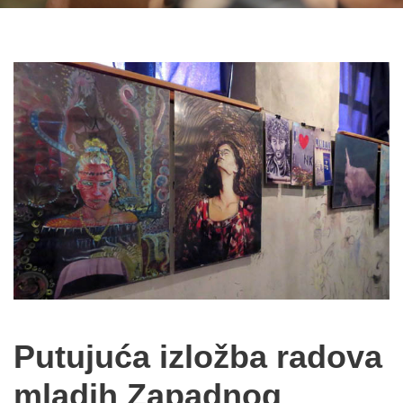
Putujuća izložba radova
mladih Zapadnog