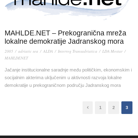
MAHLDE.NET – Prekogranična mreža
lokalne demokratije Jadranskog mora
2005
/
adriatic sea
/
ALDA
/
Interreg Transadriatica
/
LDA Mostar
/
MAHLDENET
Jačanje institucionalne saradnje među političkim, ekonomskim i
socijalnim akterima uključenim u aktivnosti razvoja lokalne
demokratije u prekograničnom području Jadranskog mora
1
2
3