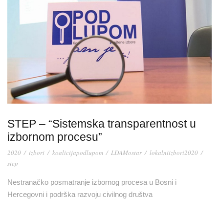
STEP – “Sistemska transparentnost u
izbornom procesu”
2020
/
izbori
/
koalicijapodlupom
/
LDAMostar
/
lokalniizbori2020
/
step
Nestranačko posmatranje izbornog procesa u Bosni i
Hercegovni i podrška razvoju civilnog društva