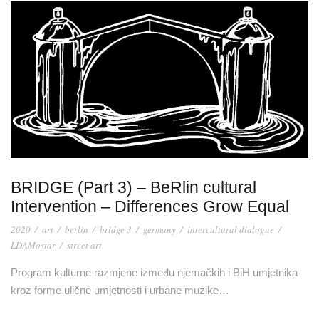
BRIDGE (Part 3) – BeRlin cultural
Intervention – Differences Grow Equal
2020
/
art
/
berlin
/
bridge 3
/
germany
/
intercultural dialogue
/
LDAMostar
/
street art
Program kulturne razmjene između njemačkih i BiH umjetnika
kroz forme ulične umjetnosti i urbane muzike…