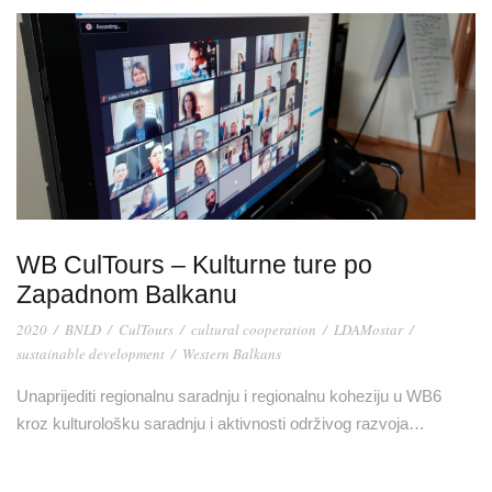
WB CulTours – Kulturne ture po
Zapadnom Balkanu
2020
/
BNLD
/
CulTours
/
cultural cooperation
/
LDAMostar
/
sustainable development
/
Western Balkans
Unaprijediti regionalnu saradnju i regionalnu koheziju u WB6
kroz kulturološku saradnju i aktivnosti održivog razvoja…