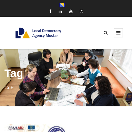
Tag
CoE