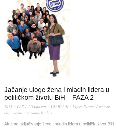
Jačanje uloge žena i mladih lidera u
političkom životu BiH – FAZA 2
2013
/
CoE
/
LDAMostar
/
USAID BiH
/
Vijece Evrope
/
women
empowerment
/
young leaders
Aktivno uključivanje žena i mladih lidera u politički život BiH i