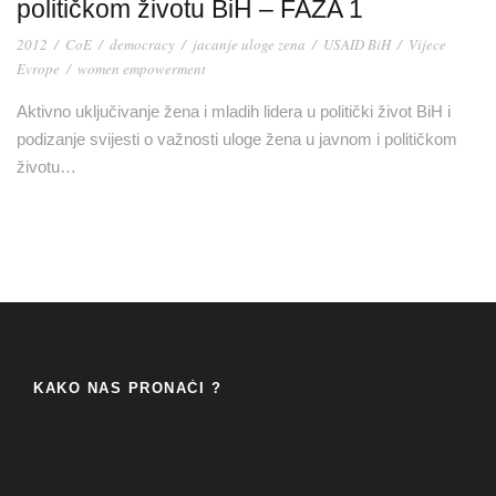
političkom životu BiH – FAZA 1
2012
/
CoE
/
democracy
/
jacanje uloge zena
/
USAID BiH
/
Vijece
Evrope
/
women empowerment
Aktivno uključivanje žena i mladih lidera u politički život BiH i
podizanje svijesti o važnosti uloge žena u javnom i političkom
životu…
KAKO NAS PRONAĆI ?