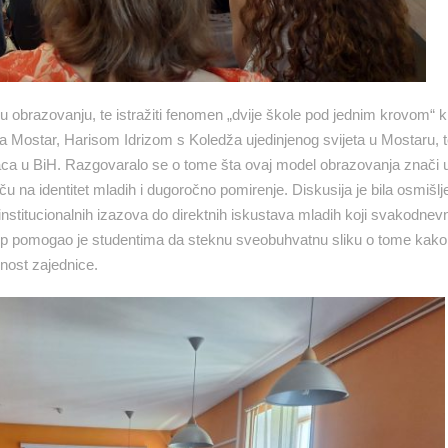
 u obrazovanju, te istražiti fenomen „dvije škole pod jednim krovom“ 
 Mostar, Harisom Idrizom s Koledža ujedinjenog svijeta u Mostaru, 
a u BiH. Razgovaralo se o tome šta ovaj model obrazovanja znači u 
tječu na identitet mladih i dugoročno pomirenje. Diskusija je bila osmišl
od institucionalnih izazova do direktnih iskustava mladih koji svakodnev
stup pomogao je studentima da steknu sveobuhvatnu sliku o tome kako
lnost zajednice.