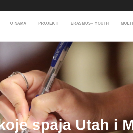
O NAMA
PROJEKTI
ERASMUS+ YOUTH
MULT
koje spaja Utah i 