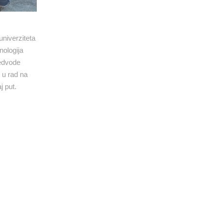
niverziteta
nologija
redvode
 u rad na
j put.