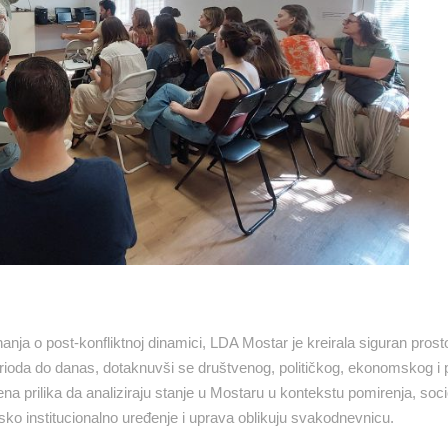
anja o post-konfliktnoj dinamici, LDA Mostar je kreirala siguran prost
g perioda do danas, dotaknuvši se društvenog, političkog, ekonomskog i
na prilika da analiziraju stanje u Mostaru u kontekstu pomirenja, soci
sko institucionalno uređenje i uprava oblikuju svakodnevnicu.