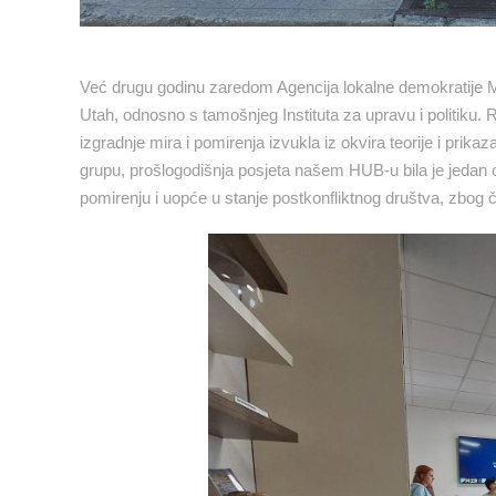
Već drugu godinu zaredom Agencija lokalne demokratije M
Utah, odnosno s tamošnjeg Instituta za upravu i politiku. Ri
izgradnje mira i pomirenja izvukla iz okvira teorije i prik
grupu, prošlogodišnja posjeta našem HUB-u bila je jedan od
pomirenju i uopće u stanje postkonfliktnog društva, zbog čeg