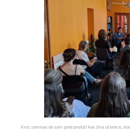
Kroz zamisao da sam grad posluži kao živa učionica, studen