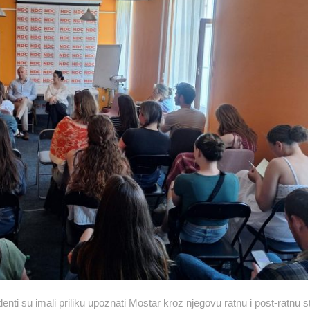
ti su imali priliku upoznati Mostar kroz njegovu ratnu i post-ratnu s