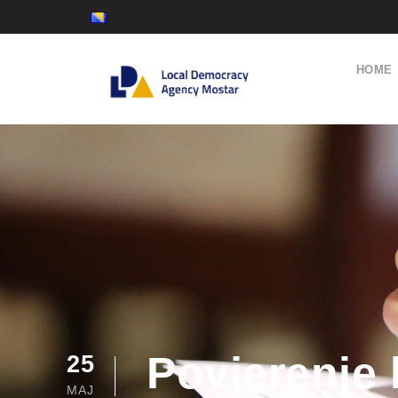
HOME
Povjerenje 
25
MAJ