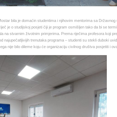
ostar bila je domaćin studentima i njihovim mentorima sa Državnog u
ječ je o studijskoj posjeti čiji je program osmišljen tako da bi se termi
azala na stvarnim životnim primjerima. Prema riječima profesora koji p
 najupečatljivijih trenutaka programa – studenti su stekli duboki uvid
a nije bilo dileme koju će organizaciju civilnog društva posjetiti i ova