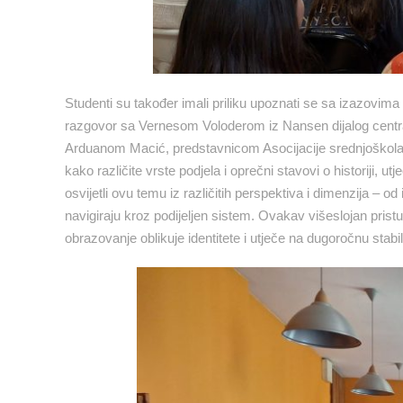
Studenti su također imali priliku upoznati se sa izazovima
razgovor sa Vernesom Voloderom iz Nansen dijalog centra
Arduanom Macić, predstavnicom Asocijacije srednjoškolac
kako različite vrste podjela i oprečni stavovi o historiji, u
osvijetli ovu temu iz različitih perspektiva i dimenzija – 
navigiraju kroz podijeljen sistem. Ovakav višeslojan pri
obrazovanje oblikuje identitete i utječe na dugoročnu stabi