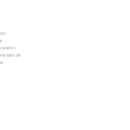
kroz
te
praksi i
jena tako da
no