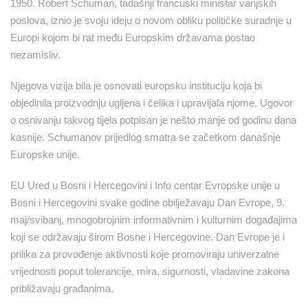
1950. Robert Schuman, tadašnji francuski ministar vanjskih
poslova, iznio je svoju ideju o novom obliku političke suradnje u
Europi kojom bi rat među Europskim državama postao
nezamisliv.
Njegova vizija bila je osnovati europsku instituciju koja bi
objedinila proizvodnju ugljena i čelika i upravljala njome. Ugovor
o osnivanju takvog tijela potpisan je nešto manje od godinu dana
kasnije. Schumanov prijedlog smatra se začetkom današnje
Europske unije.
EU Ured u Bosni i Hercegovini i Info centar Evropske unije u
Bosni i Hercegovini svake godine obilježavaju Dan Evrope, 9.
maj/svibanj, mnogobrojnim informativnim i kulturnim događajima
koji se održavaju širom Bosne i Hercegovine. Dan Evrope je i
prilika za provođenje aktivnosti koje promoviraju univerzalne
vrijednosti poput tolerancije, mira, sigurnosti, vladavine zakona
približavaju građanima.