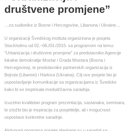
društvene promjene”
…za sudionike iz Bosne i Hercegovine, Libanona i Ukraine…
U organizaciji Švedskog instituta organizirana je posjeta
Stockholmu od 02.–06./03./2015. sa programom na temu:
“Urbanizacija i društvene promjene” za predstavnike Agencije
lokalne demokratije Mostar i Grada Mostara (Bosna i
Hercegovina), te predstavnike partnerskih organizacija iz
Bejruta (Libanon) i Harkiva (Ukraina). Cilj ove posjete bio je
uspostavljanje komunikacije sa organizacijama iz Švedske
kako bi se inspirisala međudržavna saradnja.
Izuzetno kvalitetan program prezentacija, sastanaka, seminara,
te izložbi bio je inspiracija za posjetitelje, ali i mogućnost
uspostave konkretne saradnje.
Aktivnosti programa posjete planirane su u saradnji sa