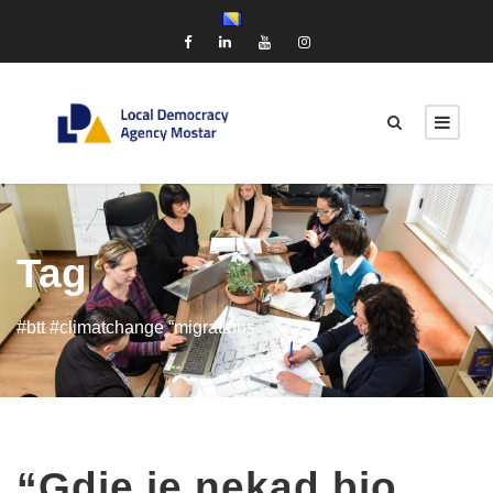
Tag
#btt #climatchange “migrations
“Gdje je nekad bio