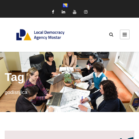
Tag
godisnjica