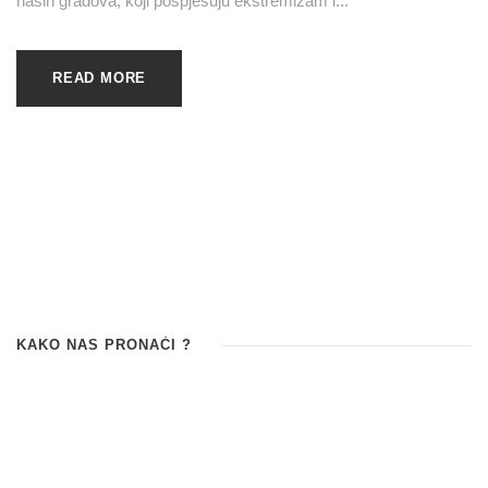
naših gradova, koji pospješuju ekstremizam i...
READ MORE
KAKO NAS PRONAĆI ?