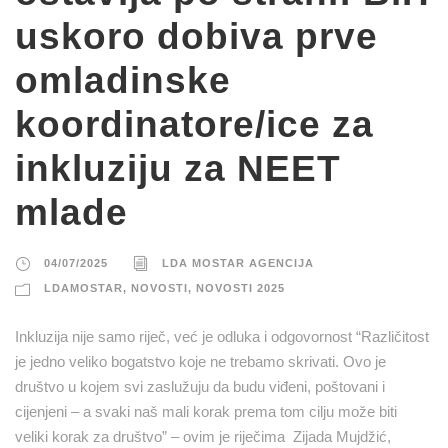
uskoro dobiva prve
omladinske
koordinatore/ice za
inkluziju za NEET
mlade
04/07/2025
LDA MOSTAR AGENCIJA
LDAMOSTAR
,
NOVOSTI
,
NOVOSTI 2025
Inkluzija nije samo riječ, već je odluka i odgovornost “Različitost
je jedno veliko bogatstvo koje ne trebamo skrivati. Ovo je
društvo u kojem svi zaslužuju da budu viđeni, poštovani i
cijenjeni – a svaki naš mali korak prema tom cilju može biti
veliki korak za društvo” – ovim je riječima Zijada Mujdžić,