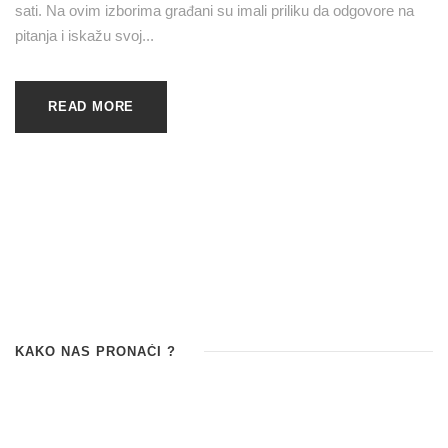
sati. Na ovim izborima građani su imali priliku da odgovore na
pitanja i iskažu svoj...
READ MORE
KAKO NAS PRONAĆI ?