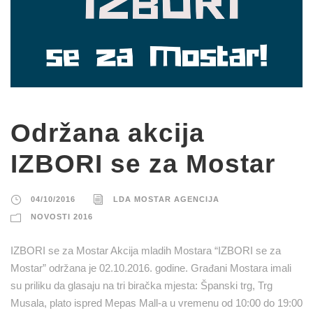
Održana akcija
IZBORI se za Mostar
04/10/2016
LDA MOSTAR AGENCIJA
NOVOSTI 2016
IZBORI se za Mostar Akcija mladih Mostara “IZBORI se za
Mostar” održana je 02.10.2016. godine. Građani Mostara imali
su priliku da glasaju na tri biračka mjesta: Španski trg, Trg
Musala, plato ispred Mepas Mall-a u vremenu od 10:00 do 19:00