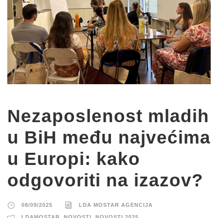
Nezaposlenost mladih
u BiH među najvećima
u Europi: kako
odgovoriti na izazov?
08/09/2025
LDA MOSTAR AGENCIJA
LDAMOSTAR
,
NOVOSTI
,
NOVOSTI 2025