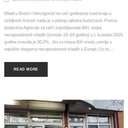
Mladi u Bosni i Hercegovini se već godinama suočavaju s
ozbiljnom krizom kada je u pitanju njihova budućnost. Prema
podacima Agencije za rad i zapošljavanje BiH, stopa
nezaposlenosti mladih (između 15–24 godine) u I. kvartalu 2025.
godine iznosila je 30,2% , što svrstava BiH među zemlje s
najvišim stopama nezaposlenosti mladih u Europi. Uz to,...
READ MORE