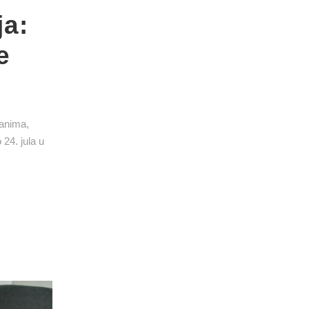
ja:
e
đanima,
 24. jula u