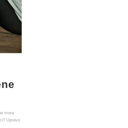
ene
 ne mora
nici? Upravo