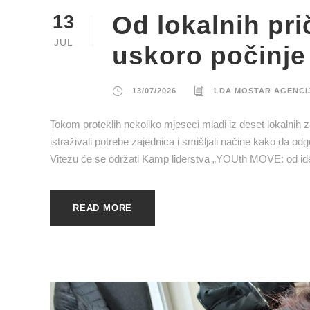
Od lokalnih pri
13
JUL
uskoro počinje
13/07/2026
LDA MOSTAR AGENCI
Tokom proteklih nekoliko mjeseci mladi iz deset lokalnih
istraživali potrebe zajednica i smišljali načine kako da od
Vitezu će se održati Kamp liderstva „YOUth MOVE: od ideje
READ MORE