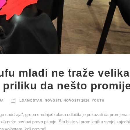
fu mladi ne traže velika
 priliku da nešto promij
JA
LDAMOSTAR
,
NOVOSTI
,
NOVOSTI 2026
,
YOUTH
go sadržaja“, grupa srednjoškolaca odlučila je pokazati da promjena
 da neko postavi pravo pitanje. Šta biste vi promijenili u svojoj zajed
 volontera, koji provodi...