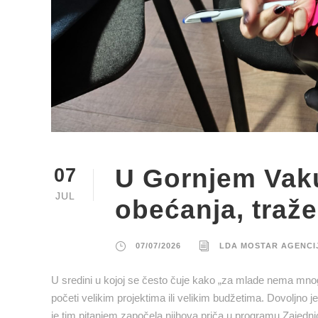
U Gornjem Vaku
07
JUL
obećanja, traže
07/07/2026
LDA MOSTAR AGENCI
U sredini u kojoj se često čuje kako „za mlade nema mno
početi velikim projektima ili velikim budžetima. Dovoljno je
je tim pitanjem započela njihova priča u programu Zajednica