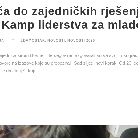
ča do zajedničkih rješen
 Kamp liderstva za mlad
JA
LDAMOSTAR
,
NOVOSTI
,
NOVOSTI 2026
 zajednica širom Bosne i Hercegovine razgovarali su sa svojim sugra
govore na izazove koje su prepoznali. Sad slijedi novi korak. Od 20. do
 do akcije“, koji...