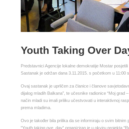
Youth Taking Over Da
Predstavnici Agencije lokalne demokratije Mostar posjetili
Sastanak je održan dana 3.11.2015. s početkom u 11:00 s
Ovaj sastanak je uprličen za članice i članove savjetodav
dijalog mladih Balkana”, te učesnike radionice “Moj grad 
način mladi su imali priliku učestvovati u interaktivnoj raspr
prema mladima.
Ovo je također bila prilika da se informiraju o svim bitni
“Youth taking ove day“ organiziran je u okviru projekta “R