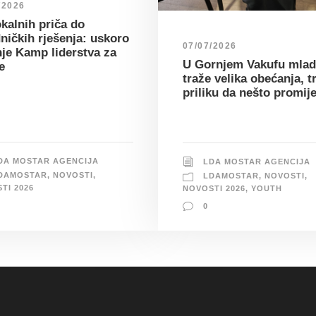
/2026
kalnih priča do
ničkih rješenja: uskoro
07/07/2026
nje Kamp liderstva za
U Gornjem Vakufu mlad
e
traže velika obećanja, t
priliku da nešto promij
DA MOSTAR AGENCIJA
LDA MOSTAR AGENCIJA
DAMOSTAR
,
NOVOSTI
,
LDAMOSTAR
,
NOVOSTI
,
TI 2026
NOVOSTI 2026
,
YOUTH
0