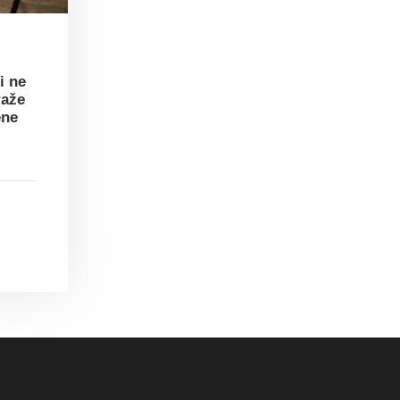
i ne
raže
ene