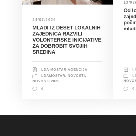
13/07
Od lo
zajed
24/07/2026
poči
MLADI IZ DESET LOKALNIH
mlad
ZAJEDNICA RAZVILI
VOLONTERSKE INICIJATIVE
ZA DOBROBIT SVOJIH
SREDINA
L
LDA MOSTAR AGENCIJA
L
LDAMOSTAR
,
NOVOSTI
,
NOVOS
NOVOSTI 2026
0
0