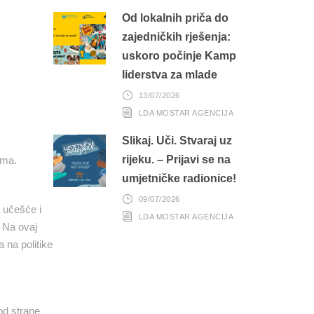
Od lokalnih priča do
zajedničkih rješenja:
uskoro počinje Kamp
liderstva za mlade
13/07/2026
LDA MOSTAR AGENCIJA
Slikaj. Uči. Stvaraj uz
rijeku. – Prijavi se na
ima.
umjetničke radionice!
09/07/2026
 učešće i
LDA MOSTAR AGENCIJA
. Na ovaj
a na politike
od strane