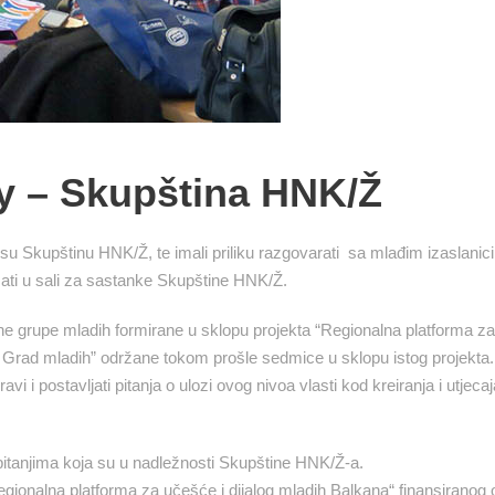
y – Skupština HNK/Ž
 su Skupštinu HNK/Ž, te imali priliku razgovarati sa mlađim izaslanic
ati u sali za sastanke Skupštine HNK/Ž.
ne grupe mladih formirane u sklopu projekta “Regionalna platforma za
– Grad mladih” održane tokom prošle sedmice u sklopu istog projekta
avi i postavljati pitanja o ulozi ovog nivoa vlasti kod kreiranja i utjecaj
m pitanjima koja su u nadležnosti Skupštine HNK/Ž-a.
egionalna platforma za učešće i dijalog mladih Balkana“ finansiranog 