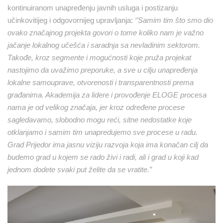
kontinuiranom unapređenju javnih usluga i postizanju
učinkovitijeg i odgovornijeg upravljanja:
‘’
Samim tim što smo dio
ovako značajnog projekta govori o tome koliko nam je važno
jačanje lokalnog učešća i saradnja sa nevladinim sektorom.
Tako
đ
e, kroz segmente i mogućnosti koje pruža projekat
nastojimo da uvažimo preporuke, a sve u cilju unapređenja
lokalne samouprave, otvorenosti i transparentnosti prema
građanima. Akademija za lidere i provođenje ELOGE procesa
nama je od velikog značaja, jer kroz određene procese
sagledavamo, slobodno mogu reći, sitne nedostatke koje
otklanjamo i samim tim unapredujemo sve procese u radu.
Grad Prijedor ima jasnu viziju razvoja koja ima konačan cilj da
budemo grad u kojem se rado živi i radi, ali i grad u koji kad
jednom dodete svaki put želite da se vratite.”