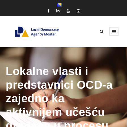
Lokalne vlasti i
predstavnici OCD-a
zajedno ka
aktivnijem učešću
građana u procesu