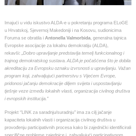
Imajući u vidu iskustvo ALDA-e u pokretanju programa ELoGE
u Hrvatskoj, Sjevernoj Makedoniji i na Kosovu, sudionicima
Foruma se obratila i
Antonella Valmorbida
, generalna tajnica
Evropske asocijacije za lokalnu demokratiju (ALDA),
rekavši:
„Dobro upravljanje predstavlja temelj funkcionalnog i
trajnog demokratskog sustava. ALDA je počašćena što je dobila
akreditaciju za Evropsku oznaku izvrsnosti u upravljanju. Važan
program koji, zahvaljujući partnerstvu s Vijećem Evrope,
pridonosi jačanju demokracije diljem svijeta i uspostavljanju
tješnje veze između lokalnih vlasti, organizacija civilnog društva
i evropskih institucija.’’
Projekt ‘’LINK za saradnju/suradnju’’ ima za cilj jačanje
kapaciteta lokalnih vlasti i organizacija civilnog društva u
provođenju participativnih procesa kako bi zajednički identificirali
specifične probleme zajednice i, zahvaljujući participativnom