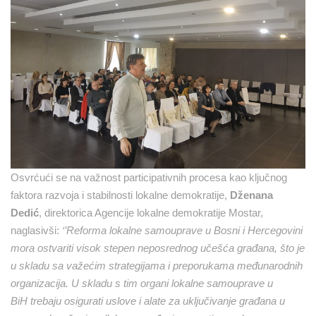
Osvrćući se na važnost participativnih procesa kao ključnog
faktora razvoja i stabilnosti lokalne demokratije,
Dženana
Dedić
, direktorica Agencije lokalne demokratije Mostar,
naglasivši:
‘’Reforma lokalne samouprave u Bosni i Hercegovini
mora ostvariti visok stepen neposrednog učešća građana, što je
u skladu sa važećim strategijama i preporukama međunarodnih
organizacija. U skladu s tim organi lokalne samouprave u
BiH trebaju osigurati uslove i alate za uključivanje građana u