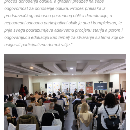
proces donošenja odluka, a građani preuzeti na sebe
odgovornost za donošenje odluka. Proces prelaska iz
predstavničkog odnosno posrednog oblika demokratije, u
neposredni odnosno participativni oblik je dug i kompleksan, te
prije svega podrazumjeva adekvatnu procjenu stanja a potom i
odgovarajuću edukaciju kao temelj za stvaranje sistema koji će
osigurati participativnu demokratiju.’’