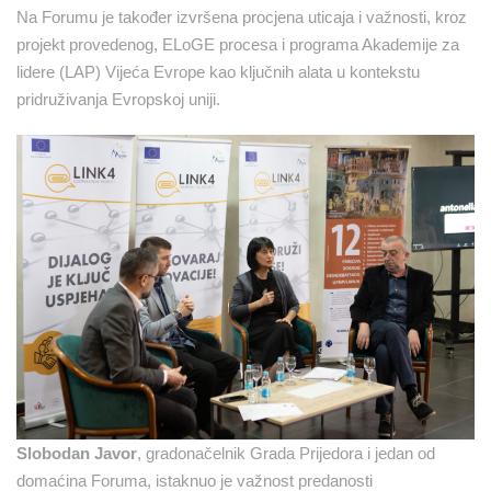
Na Forumu je također izvršena procjena uticaja i važnosti, kroz
projekt provedenog, ELoGE procesa i programa Akademije za
lidere (LAP) Vijeća Evrope kao ključnih alata u kontekstu
pridruživanja Evropskoj uniji.
Slobodan Javor
, gradonačelnik Grada Prijedora i jedan od
domaćina Foruma, istaknuo je važnost predanosti