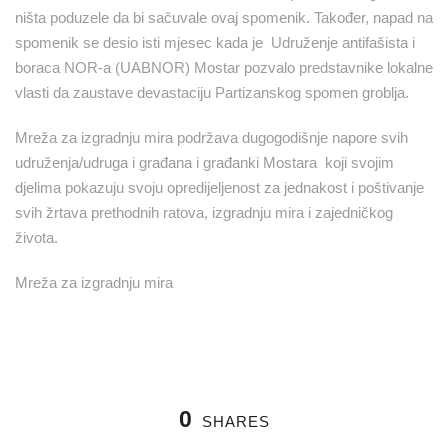
ništa poduzele da bi sačuvale ovaj spomenik. Također, napad na
spomenik se desio isti mjesec kada je Udruženje antifašista i
boraca NOR-a (UABNOR) Mostar pozvalo predstavnike lokalne
vlasti da zaustave devastaciju Partizanskog spomen groblja.
Mreža za izgradnju mira podržava dugogodišnje napore svih
udruženja/udruga i građana i građanki Mostara koji svojim
djelima pokazuju svoju opredijeljenost za jednakost i poštivanje
svih žrtava prethodnih ratova, izgradnju mira i zajedničkog
života.
Mreža za izgradnju mira
0
SHARES