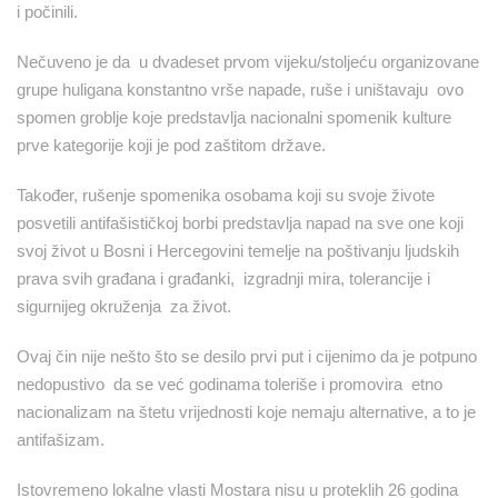
i počinili.
Nečuveno je da u dvadeset prvom vijeku/stoljeću organizovane
grupe huligana konstantno vrše napade, ruše i uništavaju ovo
spomen groblje koje predstavlja nacionalni spomenik kulture
prve kategorije koji je pod zaštitom države.
Također, rušenje spomenika osobama koji su svoje živote
posvetili antifašističkoj borbi predstavlja napad na sve one koji
svoj život u Bosni i Hercegovini temelje na poštivanju ljudskih
prava svih građana i građanki, izgradnji mira, tolerancije i
sigurnijeg okruženja za život.
Ovaj čin nije nešto što se desilo prvi put i cijenimo da je potpuno
nedopustivo da se već godinama toleriše i promovira etno
nacionalizam na štetu vrijednosti koje nemaju alternative, a to je
antifašizam.
Istovremeno lokalne vlasti Mostara nisu u proteklih 26 godina