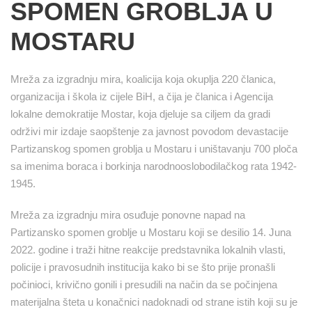
SPOMEN GROBLJA U
MOSTARU
Mreža za izgradnju mira, koalicija koja okuplja 220 članica,
organizacija i škola iz cijele BiH, a čija je članica i Agencija
lokalne demokratije Mostar, koja djeluje sa ciljem da gradi
održivi mir izdaje saopštenje za javnost povodom devastacije
Partizanskog spomen groblja u Mostaru i uništavanju 700 ploča
sa imenima boraca i borkinja narodnooslobodilačkog rata 1942-
1945.
Mreža za izgradnju mira osuđuje ponovne napad na
Partizansko spomen groblje u Mostaru koji se desilio 14. Juna
2022. godine i traži hitne reakcije predstavnika lokalnih vlasti,
policije i pravosudnih institucija kako bi se što prije pronašli
počinioci, krivično gonili i presudili na način da se počinjena
materijalna šteta u konačnici nadoknadi od strane istih koji su je