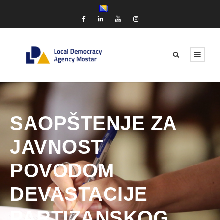
SAOPŠTENJE ZA
JAVNOST
POVODOM
DEVASTACIJE
PARTIZANSKOG