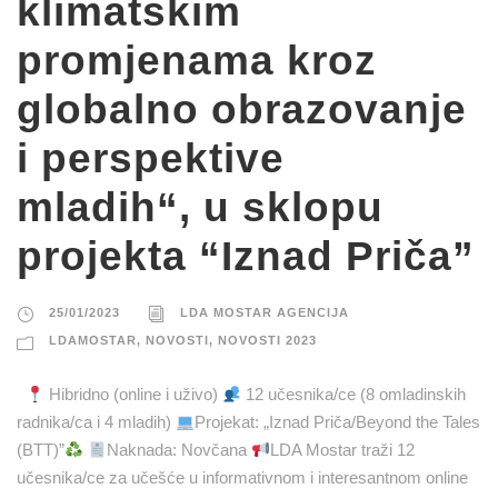
klimatskim
promjenama kroz
globalno obrazovanje
i perspektive
mladih“, u sklopu
projekta “Iznad Priča”
25/01/2023
LDA MOSTAR AGENCIJA
LDAMOSTAR
,
NOVOSTI
,
NOVOSTI 2023
Hibridno (online i uživo)
12 učesnika/ce (8 omladinskih
radnika/ca i 4 mladih)
Projekat: „Iznad Priča/Beyond the Tales
(BTT)”
Naknada: Novčana
LDA Mostar traži 12
učesnika/ce za učešće u informativnom i interesantnom online