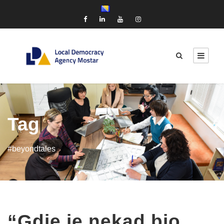
Tag
#beyondtales
“Gdje je nekad bio