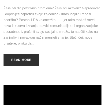
Želiš biti dio pozitivnih promjena? Želiš biti aktivan? Napredovati
i doprinijeti napretku svoje zajednice? Imaš ideju? Treba ti
podrška? Postani LDA volonter/ka… …jer tako možeš steći
nova iskustva i znanja, razviti komunikacijske i organizacijske
sposobnosti, proširiti svoju socijalnu mrežu, te naučiti kako na
zanimljiv i inovativan način prenijeti znanje. Steći ćeš nove
prijatelje, priliku da...
READ MORE