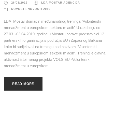
26/03/2019
LDA MOSTAR AGENCIJA
NOVOSTI
,
NOVOSTI 2019
LDA Mostar domaćin međunarodnog treninga ”Volonterski
menadžment u europskom sektoru mladih” U razdoblju od
27.03. -03.04.2019. godine u Mostaru borave predstavnici 12
partnerskih organizacija s područja EU i Zapadnog Balkana
kako bi sudjelovali na treningu pod nazivom ”Volonterski
menadžment u europskom sektoru mladih”. Trening je glavna
aktivnost istoimenog projekta VOLS EU -Volonterski
menadžment u europskom...
READ MORE