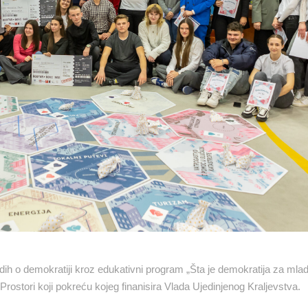
h o demokratiji kroz edukativni program „Šta je demokratija za mla
Prostori koji pokreću kojeg finanisira Vlada Ujedinjenog Kraljevstva.