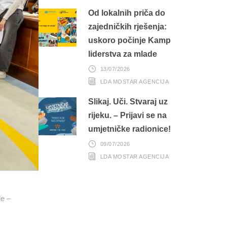
Od lokalnih priča do
zajedničkih rješenja:
uskoro počinje Kamp
liderstva za mlade
13/07/2026
LDA MOSTAR AGENCIJA
Slikaj. Uči. Stvaraj uz
rijeku. – Prijavi se na
umjetničke radionice!
09/07/2026
LDA MOSTAR AGENCIJA
de –