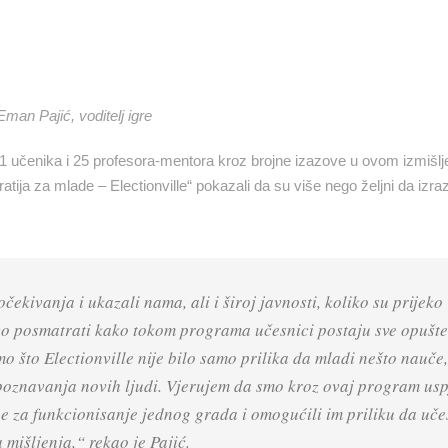
Eman Pajić, voditelj igre
dio 91 učenika i 25 profesora-mentora kroz brojne izazove u ovom izmiš
tija za mlade – Electionville“ pokazali da su više nego željni da izra
ekivanja i ukazali nama, ali i široj javnosti, koliko su prijeko
stvo posmatrati kako tokom programa učesnici postaju sve opušten
 što Electionville nije bilo samo prilika da mladi nešto nauče
upoznavanja novih ljudi.
Vjerujem da smo kroz ovaj program usp
ne za funkcionisanje jednog grada i omogućili im priliku da uče
 mišljenja,“ rekao je Pajić.