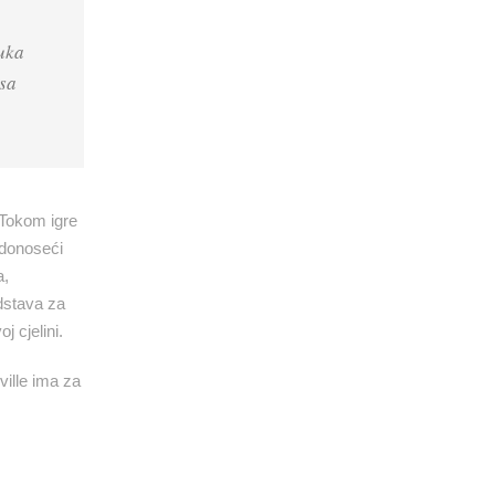
uka
 sa
 Tokom igre
 donoseći
a,
edstava za
j cjelini.
ville ima za