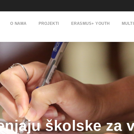
O NAMA
PROJEKTI
ERASMUS+ YOUTH
MULT
enjaju školske za 