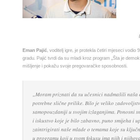
Eman Pajić
, voditelj igre, je protekla četiri mjeseci vo
gradu. Pajić tvrdi da su mladi kroz program „Šta je demokra
mišljenje i pokažu svoje pregovaračke sposobnosti.
„Moram priznati da su učesnici nadmašili naša oč
potrebne slične prilike. Bilo je veliko zadovolj
samopouzdaniji u svojim izlaganjima. Ponosni smo
i iskustvo koje je bilo zabavno, puno smijeha i 
zaintrigirati naše mlade o temama koje su ključ
u programu koji u svom fokusu ima njih i njihova