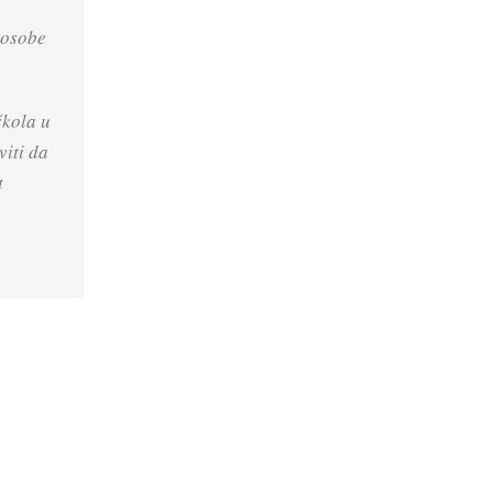
 osobe
škola u
viti da
t