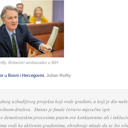
eilly, Britanski ambasador u BiH
r u Bosni i Hercegovini
,
Julian Reilly
:
dnog uzbudljivog projekta koji vode građani, a koji je dio naše
ilnom društvu. Danas je finale četvero-mjesečne igre
če o demokratskim procesima putem ove konkurentne ali i inkluzi
ima vodi ka aktivnim građanima, ohrabruje mlade da se što viš