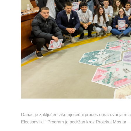
Danas je zaključen višemjesečni proces obrazovanja mladi
Electionville.“ Program je podržan kroz Projekat Mostar – 