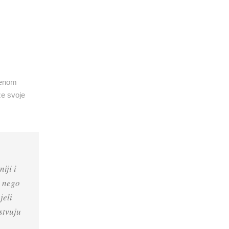
ljenom
ze svoje
iji i
, nego
jeli
stvuju