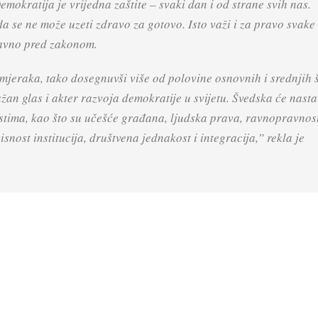
emokratija je vrijedna zaštite – svaki dan i od strane svih nas.
da se ne može uzeti zdravo za gotovo. Isto važi i za pravo svake
pravno pred zakonom.
mjeraka, tako dosegnuvši više od polovine osnovnih i srednjih 
n glas i akter razvoja demokratije u svijetu. Švedska će nasta
stima, kao što su učešće građana, ljudska prava, ravnopravnos
nost institucija, društvena jednakost i integracija,” rekla je