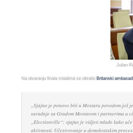
Julian R
Na otvaranju finala mladima se obratio
Britanski ambasado
„Sjajno je ponovo biti u Mostaru povodom još je
saradnje sa Gradom Mostarom i partnerima u civ
„Electionville“: sjajno je vidjeti mlade kako u
aktivnosti. Učestvovanje u demokratskim proces