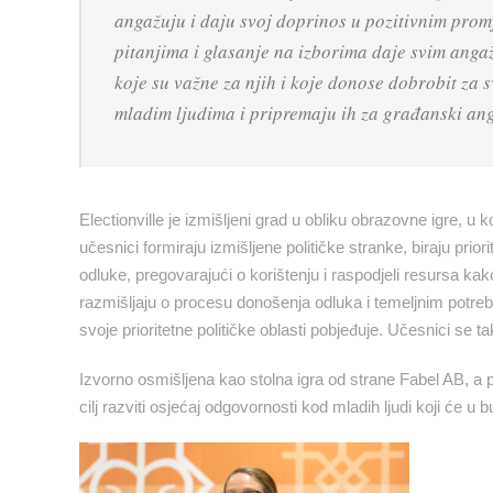
angažuju i daju svoj doprinos u pozitivnim promj
pitanjima i glasanje na izborima daje svim ang
koje su važne za njih i koje donose dobrobit za 
mladim ljudima i pripremaju ih za građanski an
Electionville je izmišljeni grad u obliku obrazovne igre, 
učesnici formiraju izmišljene političke stranke, biraju pri
odluke, pregovarajući o korištenju i raspodjeli resursa ka
razmišljaju o procesu donošenja odluka i temeljnim potreb
svoje prioritetne političke oblasti pobjeđuje. Učesnici se 
Izvorno osmišljena kao stolna igra od strane Fabel AB, a p
cilj razviti osjećaj odgovornosti kod mladih ljudi koji će 