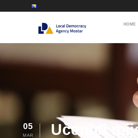
HOME
Učenici mij
05
MAR