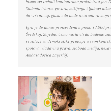
bismo svi trebali kontinuirano prakticirati jer: D
Sloboda izbora, govora, mišljenja i ljubavi nika
da vrši uticaj, glasa i da bude tretirana ravno
Igra je do danas proizvedena u preko 13.000 pri
Švedskoj. Zajedno ćemo nastaviti da budemo snaža
se zalaže za demokratske principe u svim kontek
spolova, vladavina prava, sloboda medija, nezavis
Ambasadorica Lagerlöf.