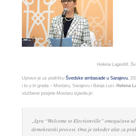
Helena Lagerlöf, Š
Upravo je uz podršku
Švedske ambasade u Sarajevu
, 20
i to u tri grada – Mostaru, Sarajevu i Banja Luci.
Helena L
službene posjete Mostaru izjavila je:
„Igra “Welcome to Electionville” omogućava uče
demokratski procesi. Ona je također alat za prak