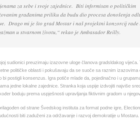
enama za sebe i svoje zajednice. Biti informisan o političkim
ažovanim građanima priliku da budu dio procesa donošenja odl
sve. Drago mi je što grad Mostar i naš projektni konzorcij rade
gažman u stvarnom životu,“ rekao je Ambasador Reilly.
u kojoj sudionici preuzimaju izazovne uloge članova gradsldakog vijeća.
oritetne političke oblasti i pokušavaju da se suoče sa raznim izazovima
ko bi postigli konsenzus. Igra potiče mlade da, pojedinačno i u grupam
ama jedne lokalne zajednice. Stranka koja uspije izdvojiti najviše sr
također boduju prema uspješnosti upravljanja fiktivnim gradom u njegovo
rilagođen od strane Švedskog instituta za format podne igre, Election
u budućnosti biti zaduženi za održavanje i razvoj demokratije u Mostaru.