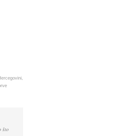
Hercegovini,
prve
o što