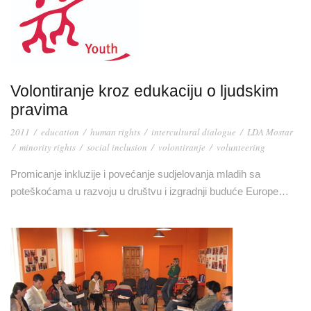
Volontiranje kroz edukaciju o ljudskim
pravima
2011
/
education
/
human rights
/
intercultural dialogue
/
LDA Mostar
/
minority rights
/
social inclusion
/
volontiranje
/
volunteering
Promicanje inkluzije i povećanje sudjelovanja mladih sa
poteškoćama u razvoju u društvu i izgradnji buduće Europe…