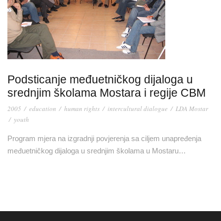
Podsticanje međuetničkog dijaloga u
srednjim školama Mostara i regije CBM
2005
/
education
/
human rights
/
intercultural dialogue
/
LDA Mostar
/
youth
Program mjera na izgradnji povjerenja sa ciljem unapređenja
međuetničkog dijaloga u srednjim školama u Mostaru…