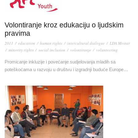
Volontiranje kroz edukaciju o ljudskim
pravima
2011
/
education
/
human rights
/
intercultural dialogue
/
LDA Mostar
/
minority rights
/
social inclusion
/
volontiranje
/
volunteering
Promicanje inkluzije i povećanje sudjelovanja mladih sa
poteškoćama u razvoju u društvu i izgradnji buduće Europe…