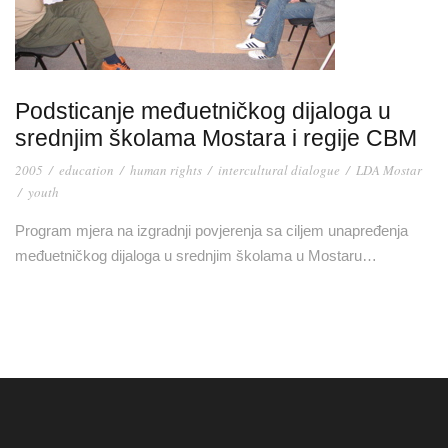
Podsticanje međuetničkog dijaloga u
srednjim školama Mostara i regije CBM
2005
/
education
/
human rights
/
intercultural dialogue
/
LDA Mostar
/
youth
Program mjera na izgradnji povjerenja sa ciljem unapređenja
međuetničkog dijaloga u srednjim školama u Mostaru…