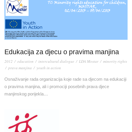
Edukacija za djecu o pravima manjina
2012
/
education
/
intercultural dialogue
/
LDA Mostar
/
minority rights
/
prava manjina
/
youth in action
Osnaživanje rada organizacija koje rade sa djecom na edukaciji
o pravima manjina, ali i promociji posebnih prava djece
manjinskog porijekla…