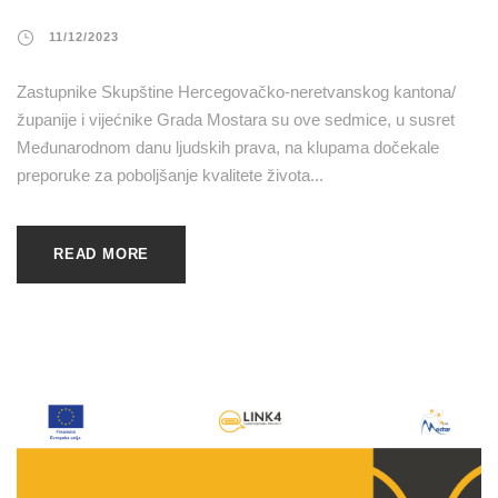
11/12/2023
Zastupnike Skupštine Hercegovačko-neretvanskog kantona/
županije i vijećnike Grada Mostara su ove sedmice, u susret
Međunarodnom danu ljudskih prava, na klupama dočekale
preporuke za poboljšanje kvalitete života...
READ MORE