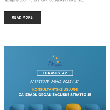
razmjene dobrih praksi civilnog sektora i lokalnih...
READ MORE