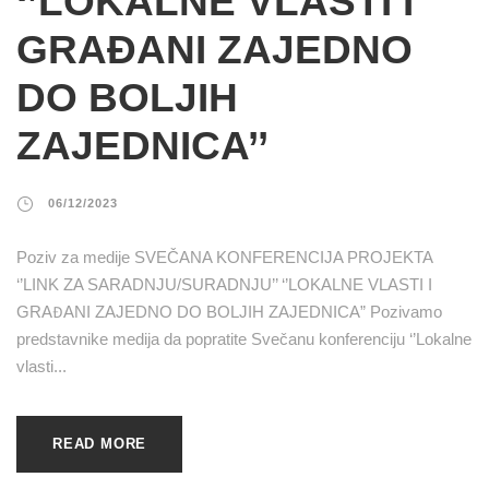
‘’LOKALNE VLASTI I
GRAĐANI ZAJEDNO
DO BOLJIH
ZAJEDNICA’’
06/12/2023
Poziv za medije SVEČANA KONFERENCIJA PROJEKTA
‘’LINK ZA SARADNJU/SURADNJU’’ ‘’LOKALNE VLASTI I
GRAĐANI ZAJEDNO DO BOLJIH ZAJEDNICA” Pozivamo
predstavnike medija da popratite Svečanu konferenciju ‘’Lokalne
vlasti...
READ MORE