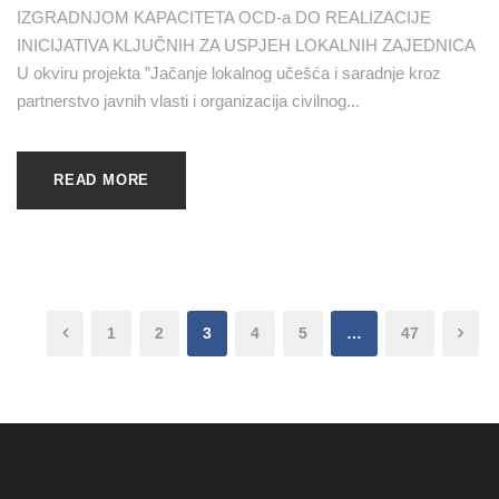
IZGRADNJOM KAPACITETA OCD-a DO REALIZACIJE
INICIJATIVA KLJUČNIH ZA USPJEH LOKALNIH ZAJEDNICA
U okviru projekta ”Jačanje lokalnog učešća i saradnje kroz
partnerstvo javnih vlasti i organizacija civilnog...
READ MORE
1
2
3
4
5
…
47