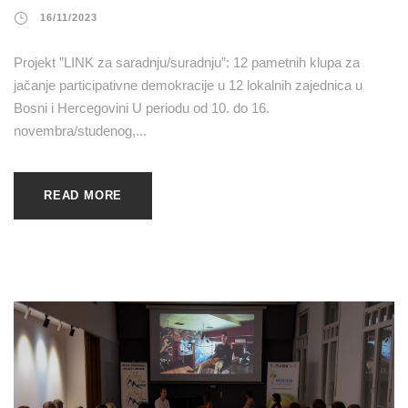
16/11/2023
Projekt ”LINK za saradnju/suradnju”: 12 pametnih klupa za
jačanje participativne demokracije u 12 lokalnih zajednica u
Bosni i Hercegovini U periodu od 10. do 16.
novembra/studenog,...
READ MORE