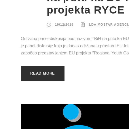
projekta RYCE
19/12/2018
LDA MOSTAR AGENCI
Održana panel-diskusija pod nazivom ”BiH na putu ka EU 
je panel-diskusije koja je danas održana u prostoru EU Inf
započeo predstavljanjem EU projekta ‘’Regional Youth Compa
READ MORE