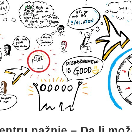
entru pažnje – Da li mož