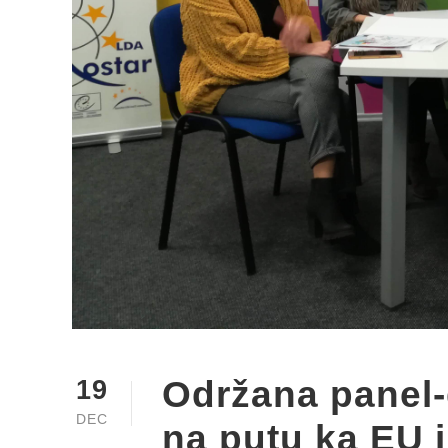
Održana panel-
19
DEC
na putu ka EU 