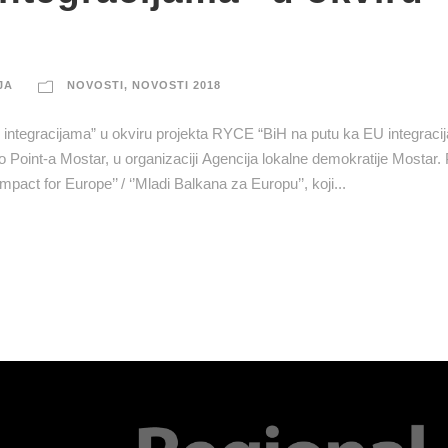
JA
NOVOSTI
,
NOVOSTI 2018
integracijama” u okviru projekta RYCE “BiH na putu ka EU integraci
o Point-a Mostar, u organizaciji Agencija lokalne demokratije Mostar. 
ct for Europe’’ / ‘’Mladi Balkana za Europu’’, koji...