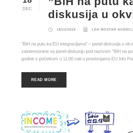
”BiH na putu k
18
DEC
diskusija u ok
18/12/2018
LDA MOSTAR AGENCI
”BiH na putu ka EU integracijama” – panel diskusija u ok
zainteresirane na panel-diskusiju pod nazivom ‘’BiH na put
godine s početkom u 11:00 sati u prostorijama EU Info Poi
READ MORE