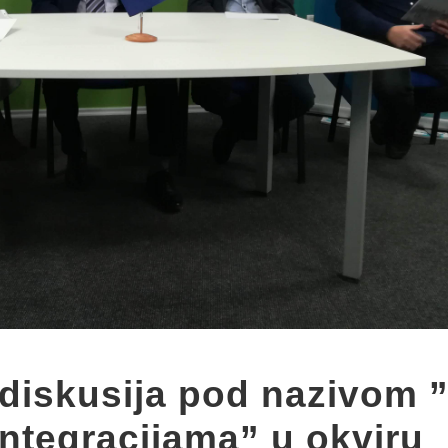
diskusija pod nazivom 
integracijama” u okviru