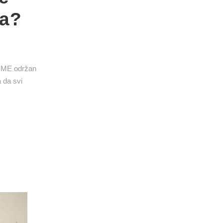
da?
COME održan
 da svi